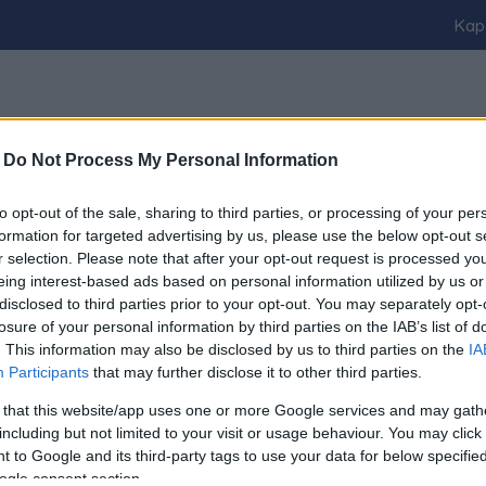
Kap
-
Do Not Process My Personal Information
vel ellátva.
to opt-out of the sale, sharing to third parties, or processing of your per
VE TARTOTTÁK A KAPOSVÁRI KÓRHÁZBAN - ITT A J
formation for targeted advertising by us, please use the below opt-out s
r selection. Please note that after your opt-out request is processed y
eing interest-based ads based on personal information utilized by us or
disclosed to third parties prior to your opt-out. You may separately opt-
orintot, mikor beszámoltunk novemberben a kórházat elmarasz
losure of your personal information by third parties on the IAB’s list of
gatója, így már nem neki kell foglalkozni a jogerős ítélette
. This information may also be disclosed by us to third parties on the
IA
ÉGNÉL IS BEPANASZOLT MINKET, MERT BESZÁMOL
Participants
that may further disclose it to other third parties.
 that this website/app uses one or more Google services and may gath
including but not limited to your visit or usage behaviour. You may click 
 to Google and its third-party tags to use your data for below specifi
adni minket, pedig csak egy bírósági ítéletet ismertettük.
ogle consent section.