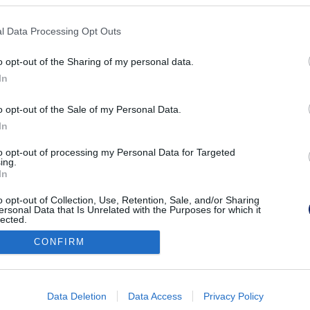
ZVE TARTOTTÁK A KAPOSVÁRI KÓRHÁZBAN - ELSŐF
l Data Processing Opt Outs
rök, hogy kidobják a kórházból, ha nem hagyja el önként az i
o opt-out of the Sharing of my personal data.
In
o opt-out of the Sale of my Personal Data.
In
to opt-out of processing my Personal Data for Targeted
ing.
Impresszum
kontakt
In
KPSVR, 2022
o opt-out of Collection, Use, Retention, Sale, and/or Sharing
ersonal Data that Is Unrelated with the Purposes for which it
lected.
Out
CONFIRM
consents
o allow Google to enable storage related to advertising like cookies on
Data Deletion
Data Access
Privacy Policy
evice identifiers in apps.