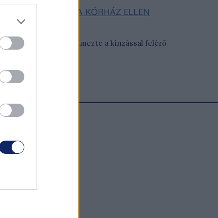
OKON PERT NYERT A KÓRHÁZ ELLEN
ntézményt, mikor sérelmezte a kínzással felérő