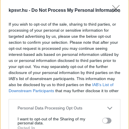
benzinár-stop megszüntetése kapcsán.
ÓRIÁSI BAJBAN VANNAK A KAPOSVÁRI
kpsvr.hu -
Do Not Process My Personal Information
MOZGÁSKORLÁTOZOTTAK.
If you wish to opt-out of the sale, sharing to third parties, or
2022. november. 14. 18:41
processing of your personal or sensitive information for
A választási kampányban még jól jöttek a
targeted advertising by us, please use the below opt-out
mozgáskorlátozottak, de amint bajba kerültek, Gelencsér
section to confirm your selection. Please note that after your
Attila már a láthatáron sincs.
opt-out request is processed you may continue seeing
interest-based ads based on personal information utilized by
GELENCSÉR ATTILA EZT ÜZENTE A KAPOSVÁRI
us or personal information disclosed to third parties prior to
ÉS ZSELICI TÉRSÉG PEDAGÓGUSAINAK
your opt-out. You may separately opt-out of the further
2022. október. 08. 13:16
disclosure of your personal information by third parties on the
Határozott üzenetet küldött Gelencsér Attila a
IAB’s list of downstream participants. This information may
also be disclosed by us to third parties on the
IAB’s List of
választókerületéhez tartozó iskolák pedagógusainak.
Downstream Participants
that may further disclose it to other
GELENCSÉR ATTILA CSAK RÖHÖG, MIKOR A
third parties.
FIATAL LÁNYT KIGÚNYOLJÁK
Please note that this website/app uses one or more Google
Personal Data Processing Opt Outs
2022. szeptember. 29. 12:26
services and may gather and store information including but
Gelencsér Attila röhögős emoji-t tett egy 22 éves lány
not limited to your visit or usage behaviour. You may click to
I want to opt-out of the Sharing of my
personal data.
kigúnyolását célzó Facebook-posztra.
grant or deny consent to Google and its third-party tags to
Opted In