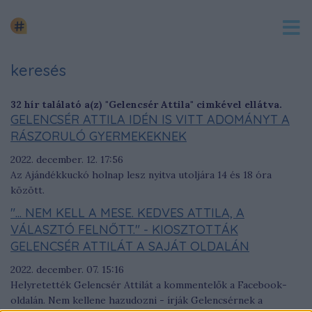
keresés
32 hír találató a(z) "Gelencsér Attila" cimkével ellátva.
GELENCSÉR ATTILA IDÉN IS VITT ADOMÁNYT A
RÁSZORULÓ GYERMEKEKNEK
2022. december. 12. 17:56
Az Ajándékkuckó holnap lesz nyitva utoljára 14 és 18 óra
között.
"... NEM KELL A MESE. KEDVES ATTILA, A
VÁLASZTÓ FELNŐTT." - KIOSZTOTTÁK
GELENCSÉR ATTILÁT A SAJÁT OLDALÁN
2022. december. 07. 15:16
Helyretették Gelencsér Attilát a kommentelők a Facebook-
oldalán. Nem kellene hazudozni - írják Gelencsérnek a