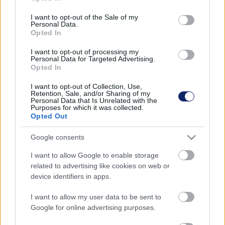
use your data for below specified purposes in below Google
HALASZTHATALAN A MOSDÓSI KÓRHÁZ
consent section.
I want to opt-out of the Sale of my
FELÚJÍTÁSA, DE GELENCSÉR NEM TUDTA
Personal Data.
ELINTÉZNI
Opted In
2022. szeptember. 25. 11:53
I want to opt-out of processing my
Gelencsér Attila még 2020-ban halaszthatatlannak nevezte a
Personal Data for Targeted Advertising.
Opted In
parlamentben a mosdósi kórház felújítását, aztán jött az
Orbán-kormány és leállította a beruházást. Mit tesz most a
I want to opt-out of Collection, Use,
fideszes képviselő a kaposváriakért és a somogyiakért?
Retention, Sale, and/or Sharing of my
Personal Data that Is Unrelated with the
ÍGY LOBBIZOTT GELENCSÉR – ELMARAD A
Purposes for which it was collected.
Opted Out
MOSDÓSI KÓRHÁZ FELÚJÍTÁSA
2022. szeptember. 19. 21:15
Google consents
A kormány megszorításai miatt elmarad a mosdósi kórház
I want to allow Google to enable storage
megújítása, amivel Gelencsér Attila kampányolt és amit
related to advertising like cookies on web or
megígért a választások előtt.
device identifiers in apps.
GELENCSÉR ATTILA EGYSZAVAS POSZTOLÁSA
I want to allow my user data to be sent to
NÉGY SZÓ LETT
Google for online advertising purposes.
2022. szeptember. 11. 09:13