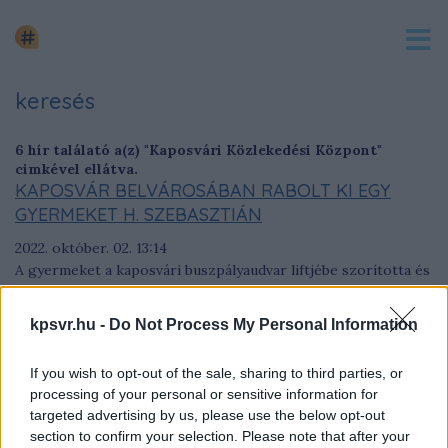
keresés
6 hír találató a(z) "Kaposvári Közlekedési Központ"
cimkével ellátva.
KAPOSVÁR BELVÁROSÁBAN RABOLT KI EGY
GYERMEKET H. SZEBASZTIÁN
2022. október. 02. 13:14
A gyermeket a kaposvári buszpályaudvar liftjébe szorította és
elvette a pénzét.
KÉSVE INDULT A BUSZ, RÁTÁMADOTT A
kpsvr.hu -
Do Not Process My Personal Information
SOFŐRRE A RÉSZEG KAPOSVÁRI UTAS –
VIDEÓVAL
If you wish to opt-out of the sale, sharing to third parties, or
processing of your personal or sensitive information for
2022. június. 03. 09:16
targeted advertising by us, please use the below opt-out
Az esetet a Kaposvári Közlekedési Központ biztonsági
section to confirm your selection. Please note that after your