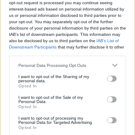
kamerája rögzítette. Szerinte azért nem indultak el időben,
opt-out request is processed you may continue seeing
mert a buszvezető a kollégájával beszélgetett.
interest-based ads based on personal information utilized by
us or personal information disclosed to third parties prior to
SZITA KÁROLY SZERINT MEGÉRTE A
your opt-out. You may separately opt-out of the further
CSAPADÉKVÍZ-ELVEZETŐ RENDSZER TÖBB
disclosure of your personal information by third parties on the
SZÁZMILLIÓS FEJLESZTÉSE - NEM ÚGY TŰNIK
IAB’s list of downstream participants. This information may
also be disclosed by us to third parties on the
IAB’s List of
2022. május. 30. 10:49
Downstream Participants
that may further disclose it to other
Szita Károly elismerte, hogy a szerdai vihar során voltak olyan
third parties.
utcák, ahol állt a víz, de ha nem költ a város több százmilliót a
csapadékvíz-elvezető rendszerre, akkor még nagyobb kár
Please note that this website/app uses one or more Google
Personal Data Processing Opt Outs
keletkezik. Valójában viszont mindegy mekkora a vihar, az
services and may gather and store information including but
állomás környékén szinte mindig árvíz van.
not limited to your visit or usage behaviour. You may click to
I want to opt-out of the Sharing of my
personal data.
grant or deny consent to Google and its third-party tags to
"NEM LESZ TÖBB ÁRVÍZ AZ ÁLLOMÁS
Opted In
use your data for below specified purposes in below Google
KÖRNYÉKÉN" - EZT MONDTÁK, DE VÉGIG
consent section.
I want to opt-out of the Sale of my
TUDTÁK, HOGY NEM LESZ MEGOLDVA A
Personal Data.
HELYZET
Opted In
2022. május. 26. 15:58
I want to opt-out of processing my
Personal Data for Targeted Advertising.
2018. május 11-én Szita Károly boldogan jelentette be: azért
Opted In
építenek a meglévő három csatorna mellé egy negyediket is a