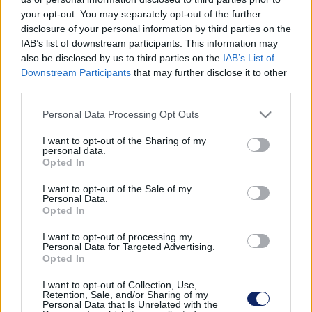
kényszerítette az áldozatul esett gyermekeket, hogy
your opt-out. You may separately opt-out of the further
hallgassanak az őket ért pedofil bántalmazásról.
disclosure of your personal information by third parties on the
A BICSKEI PEDOFIL BŰNTÁRSÁNAK ADOTT
IAB’s list of downstream participants. This information may
KEGYELMET NOVÁK KATALIN A
also be disclosed by us to third parties on the
IAB’s List of
Downstream Participants
that may further disclose it to other
PÁPALÁTOGATÁS OKÁN
third parties.
2024. február. 02. 15:48
Please note that this website/app uses one or more Google
A bicskei gyermekotthon pedofil exigazgató helyettesének,
Personal Data Processing Opt Outs
services and may gather and store information including but
aki egyben bűntársa is volt a vezetőnek, megkegyelmezett a
not limited to your visit or usage behaviour. You may click to
I want to opt-out of the Sharing of my
köztársasági elnök. Ilyen ez a jobboldali gyermekvédelem.
personal data.
grant or deny consent to Google and its third-party tags to
Opted In
NOVÁK KATALIN TÉNYLEG 200.000 FORINTOT
use your data for below specified purposes in below Google
AD ANNAK AKI LÁJKOLJA AZ OLDALÁT?
consent section.
I want to opt-out of the Sale of my
FIGYELEM, ÁTVERÉS TERJED!
Personal Data.
Opted In
2022. november. 30. 09:49
I want to opt-out of processing my
Dehogy ad! Hatalmas átverés terjed a Facebookon.
Personal Data for Targeted Advertising.
Opted In
MEGKEVEREDETT A KÉKTÚRÁZÓ NOVÁK
KATALIN - AZT SE TUDTA HOL VAN
I want to opt-out of Collection, Use,
Retention, Sale, and/or Sharing of my
2022. november. 07. 15:11
Personal Data that Is Unrelated with the