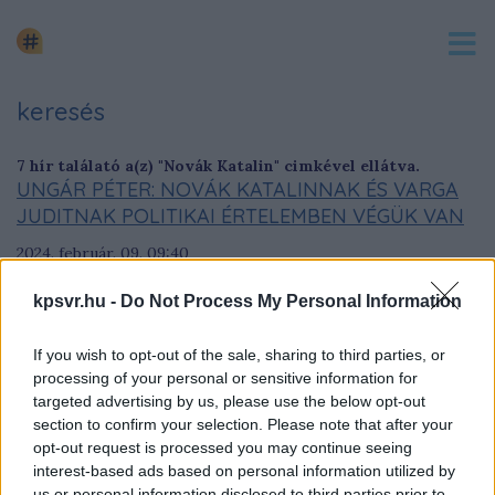
keresés
7 hír találató a(z) "Novák Katalin" cimkével ellátva.
UNGÁR PÉTER: NOVÁK KATALINNAK ÉS VARGA
JUDITNAK POLITIKAI ÉRTELEMBEN VÉGÜK VAN
2024. február. 09. 09:40
Az LMP társelnöke Facebook-posztban reagált Orbán Viktor
kpsvr.hu -
Do Not Process My Personal Information
bejelentésére.
NOVÁK KATALIN SAJNÁLJA A PEDOFÍLIA
If you wish to opt-out of the sale, sharing to third parties, or
ÁLDOZATAIT, DE MEGKEGYELMEZETT A PEDOFIL
processing of your personal or sensitive information for
BŰNCSELEKMÉNYT ELTUSSOLÓ BŰNÖZŐNEK
targeted advertising by us, please use the below opt-out
section to confirm your selection. Please note that after your
2024. február. 06. 15:54
opt-out request is processed you may continue seeing
Cinikus nyilatkozatot tett Novák Katalin, miután kiderült, hogy
interest-based ads based on personal information utilized by
megkegyelmezett a pedofil bicskei igazgató bűntársának, aki
us or personal information disclosed to third parties prior to