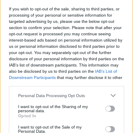
MINDENHOL
If you wish to opt-out of the sale, sharing to third parties, or
2022. december. 07. 13:15
processing of your personal or sensitive information for
Kaposvár fideszes háznagy asszonya szerint lesz benzin
targeted advertising by us, please use the below opt-out
section to confirm your selection. Please note that after your
bőven.
opt-out request is processed you may continue seeing
KÉPEK - „HA RADIKALIZÁLÓDNI KELL, AKKOR
interest-based ads based on personal information utilized by
RADIKALIZÁLÓDNI FOG”, MONDTA A
us or personal information disclosed to third parties prior to
TILTAKOZÁSRÓL EGY TÜNTETŐ
your opt-out. You may separately opt-out of the further
disclosure of your personal information by third parties on the
2022. november. 26. 15:37
IAB’s list of downstream participants. This information may
Több ezren vannak a pedagógus tüntetésen a Kossuth téren a
also be disclosed by us to third parties on the
IAB’s List of
Parlament előtt.
Downstream Participants
that may further disclose it to other
AZ LMP ÉS A PÁRBESZÉD KICSELEZTE A
third parties.
KORMÁNYT - NEM TUDTÁK MEGSZAVAZNI AZ
Please note that this website/app uses one or more Google
Personal Data Processing Opt Outs
EMBERTELEN SZOCIÁLIS TÖRVÉNYT
services and may gather and store information including but
not limited to your visit or usage behaviour. You may click to
I want to opt-out of the Sharing of my
2022. október. 27. 11:04
personal data.
grant or deny consent to Google and its third-party tags to
A teljes LMP és a Párbeszéd két képviselője egész éjjel
Opted In
use your data for below specified purposes in below Google
kérdésekkel bombázta a kormányt a parlamenti vitában, így
consent section.
I want to opt-out of the Sale of my
nem tudták megszavazni a
Personal Data.