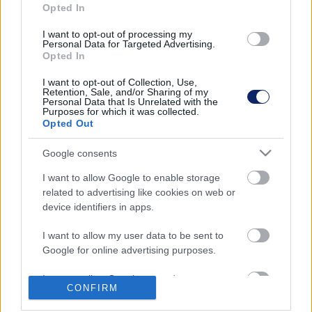
Opted In
ELFOGLALTÁK A MARGIT HIDAT, KÖZBEN A
KOSSUTH TÉREN TÖBB EZREN VANNAK
I want to opt-out of processing my
Personal Data for Targeted Advertising.
2022. október. 05. 18:30
Opted In
A Parlamenthez legalább tízezer fős tömeget várnak a
szervezők.
I want to opt-out of Collection, Use,
Retention, Sale, and/or Sharing of my
Personal Data that Is Unrelated with the
ORBÁN TOVÁBBRA IS PUTYINNAL ÉPÍTTETNÉ
Purposes for which it was collected.
PAKS2-T
Opted Out
2022. szeptember. 26. 16:55
Google consents
A miniszterelnök parlamenti évadnyitó beszédében átfogó
képet igyekezett adni a Magyarországot is érintő
I want to allow Google to enable storage
válsághelyzetről, ám szavai sokszor ellentmondtak a valós
related to advertising like cookies on web or
tényeknek.
device identifiers in apps.
MENTŐ VITTE EL HOPPÁL PÉTERT A
I want to allow my user data to be sent to
PARLAMENTBŐL
Google for online advertising purposes.
2022. július. 05. 10:44
I want to allow Google to send me
A kultúráért felelős államtitkárt azonnal megműtötték.
CONFIRM
personalized advertising.
HADHÁZY ÍRT KÖVÉRÉKNEK: MÉGIS LETENNÉ A