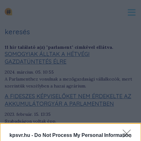
keresés
11 hír találató a(z) "parlament" cimkével ellátva.
SOMOGYIAK ÁLLTAK A HÉTVÉGI
GAZDATÜNTETÉS ÉLRE
2024. március. 05. 10:55
A Parlamenthez vonulnak a mezőgazdasági vállalkozók, mert
szerintük veszélyben a hazai agrárium.
A FIDESZES KÉPVISELŐKET NEM ÉRDEKELTE AZ
AKKUMULÁTORGYÁR A PARLAMENTBEN
2023. február. 15. 13:35
Szabadságon voltak épp.
MÁTRAI MÁRTA: NEM KELLETT VOLNA RÉMHÍRT
kpsvr.hu -
Do Not Process My Personal Information
TERJESZTENI, AKKOR LETT VOLNA BENZIN