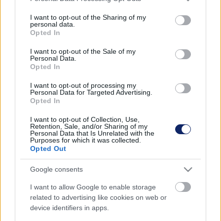
Először azt hittük, hogy a videó csak egy paródia. NEM AZ!
services and may gather and store information including but
BEINDULT A FIDESZES VÁLASZTÁSI CSALÁS
not limited to your visit or usage behaviour. You may click to
I want to opt-out of the Sharing of my
personal data.
grant or deny consent to Google and its third-party tags to
KAPOSVÁRON – ÉS EZ CSAK A KEZDET!
Opted In
use your data for below specified purposes in below Google
2023. december. 14. 12:52
consent section.
I want to opt-out of the Sale of my
Rögtön egy lopással kezdik a kaposvári fideszesek a választási
Personal Data.
Opted In
felkészülést. Egy már létező kaposvári programsorozat nevét
használják fel a fideszes propaganda terjesztésére: ez a
I want to opt-out of processing my
Kaposvári Közéleti Kávéház.
Personal Data for Targeted Advertising.
Opted In
AKCIÓ-REAKCIÓ-CIRKULÁCIÓ AVAGY PLAKÁTOK
ÉS NINDZSA KORMÁNY
I want to opt-out of Collection, Use,
Retention, Sale, and/or Sharing of my
Personal Data that Is Unrelated with the
2023. december. 02. 13:41
Purposes for which it was collected.
Ursula von der Leyent éppen a Fidesz juttatta pozícióba,
Opted Out
most meg kiplakátolja, hogy csúnya globalista.
Google consents
KÜLFÖLDI PÉNZEKBŐL VÁSÁROLT
LAPTOPOKKAL KAMPÁNYOL GELENCSÉR
I want to allow Google to enable storage
ATTILA?
related to advertising like cookies on web or
device identifiers in apps.
2023. december. 01. 15:27