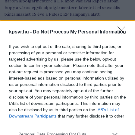
három alpolgármestere a DK azon vádjával kapcsolatban,
hogy a város egyik alpolgármestere követett el szexuális
bántalmazást 15 éve a Fidesz EP kampánya alatt.
DEMOKRATIKUS KOALÍCIÓ: MEGTUDTUK, HOGY
KAPOSVÁR EGYIK FIDESZES ALPOLGÁRMESTERE
kpsvr.hu -
Do Not Process My Personal Information
A HVG.HU ÁLTAL BEMUTATOTT SZEXUÁLIS
BÁNTALMAZÓ
If you wish to opt-out of the sale, sharing to third parties, or
processing of your personal or sensitive information for
2024. május. 03. 13:16
targeted advertising by us, please use the below opt-out
A Demokratikus Koalíció információi szerint a Fidesz egyik
section to confirm your selection. Please note that after your
kaposvári alpolgármestere az az önkormányzati képviselő, aki
opt-out request is processed you may continue seeing
a hvg.hu szerint szexuálisan zaklathatta 2009 ben a Fidelitas
interest-based ads based on personal information utilized by
egykori tagját, aki minap a nyilvánosság elé lépett. Kozma
us or personal information disclosed to third parties prior to
Lilla Rita még csak 15 éves kiskorú volt, amikor a Fidesz által
your opt-out. You may separately opt-out of the further
védett szexuális bűnöző bántalmazhatta, amivel egy életre
disclosure of your personal information by third parties on the
szóló traumát okozhatott neki.
IAB’s list of downstream participants. This information may
also be disclosed by us to third parties on the
IAB’s List of
BORZASZTÓ KÍNOSAN TOBORZNAK EGY
Downstream Participants
that may further disclose it to other
VIDEÓBAN ORBÁN BESZÉDÉRE
third parties.
2024. március. 14. 11:38
Please note that this website/app uses one or more Google
Personal Data Processing Opt Outs