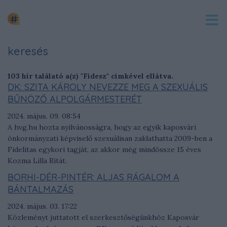
keresés
103 hír találató a(z) "Fidesz" cimkével ellátva.
DK: SZITA KÁROLY NEVEZZE MEG A SZEXUÁLIS
BŰNÖZŐ ALPOLGÁRMESTERÉT
2024. május. 09. 08:54
A hvg.hu hozta nyilvánosságra, hogy az egyik kaposvári
önkormányzati képviselő szexuálisan zaklathatta 2009-ben a
Fidelitas egykori tagját, az akkor még mindössze 15 éves
Kozma Lilla Ritát.
BORHI-DÉR-PINTÉR: ALJAS RÁGALOM A
BÁNTALMAZÁS
2024. május. 03. 17:22
Közleményt juttatott el szerkesztőségünkhöz Kaposvár