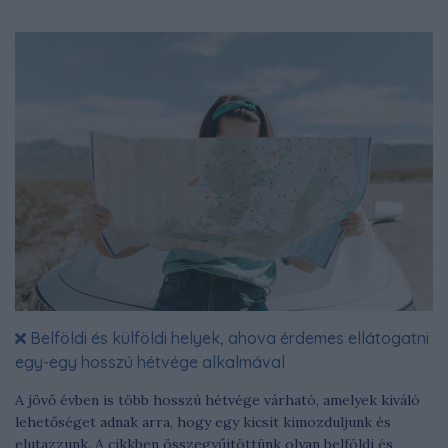
Belföldi és külföldi helyek, ahova érdemes ellátogatni
egy-egy hosszú hétvége alkalmával
A jövő évben is több hosszú hétvége várható, amelyek kiváló
lehetőséget adnak arra, hogy egy kicsit kimozduljunk és
elutazzunk. A cikkben összegyűjtöttünk olyan belföldi és