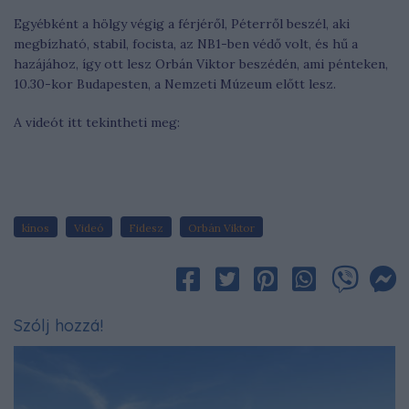
Egyébként a hölgy végig a férjéről, Péterről beszél, aki
megbízható, stabil, focista, az NB1-ben védő volt, és hű a
hazájához, így ott lesz Orbán Viktor beszédén, ami pénteken,
10.30-kor Budapesten, a Nemzeti Múzeum előtt lesz.
A videót itt tekintheti meg:
kínos
Videó
Fidesz
Orbán Viktor
Szólj hozzá!