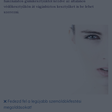
használatos gumikesztyűktől kezdve az általános
védőkesztyűkön át vágásbiztos kesztyűket is be lehet
szerezni.
Fedezd fel a legújabb szemöldökfestési
megoldásokat!