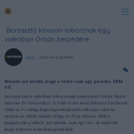
Borzasztó kínosan toborznak egy
videóban Orbán beszédére
Kpsvr
2024-03-14 11:38:00
Először azt hittük, hogy a videó csak egy paródia. NEM
AZ!
Iszonyú kínos videóban toboroznak embereket Orbán Viktor
március 15-i beszédére. A Jobb érzés nevű fideszes Facebook-
oldal az év eddigi legszégyenteljesebb videóját rakta ki,
melyen az oldalt csináló hölgy és férje látható. Mikor
megnéztük a videót, azt hittük, csak egy vicc, de kiderült,
hogy teljesen komolyan gondolják.