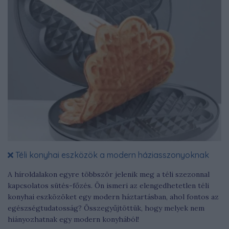
Téli konyhai eszközök a modern háziasszonyoknak
A híroldalakon egyre többször jelenik meg a téli szezonnal
kapcsolatos sütés-főzés. Ön ismeri az elengedhetetlen téli
konyhai eszközöket egy modern háztartásban, ahol fontos az
egészségtudatosság? Összegyűjtöttük, hogy melyek nem
hiányozhatnak egy modern konyhából!