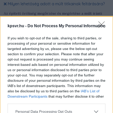
Milyen lehetőség adott a múlt titkainak feltárására?
Az épített örökség megőrzése és megértése a múlt iránti
tisztelet kifejezése, és lehetőség arra, hogy új
összefüggéseket állítsunk fel történelmünkről. Az
kpsvr.hu -
Do Not Process My Personal Information
évszázadokkal ezelőtt felhúzott épületek rejtett kincsei
gyakran a modern technológiák segítségével tárhatók fel,
If you wish to opt-out of the sale, sharing to third parties, or
amelyek az archeológusok, építészek és mérnökök munkáját
processing of your personal or sensitive information for
is nagyban megkönnyítik.
targeted advertising by us, please use the below opt-out
section to confirm your selection. Please note that after your
opt-out request is processed you may continue seeing
interest-based ads based on personal information utilized by
us or personal information disclosed to third parties prior to
your opt-out. You may separately opt-out of the further
disclosure of your personal information by third parties on the
IAB’s list of downstream participants. This information may
also be disclosed by us to third parties on the
IAB’s List of
Downstream Participants
that may further disclose it to other
third parties.
Please note that this website/app uses one or more Google
Personal Data Processing Opt Outs