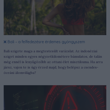
Bali – a felfedezésre érdemes gyöngyszem
Bali szigete maga a megtestesült varázslat. Az indonéziai
sziget minden egyes négyzetkilométere bámulatos, de talán
még ennél is lenyűgözőbb az ottani élet misztikuma. Ha arra
jársz, vajon te is úgy érzed majd, hogy belépsz a csendes-
óceáni álomvilágba?