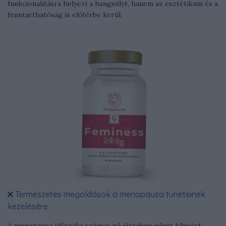
funkcionalitásra helyezi a hangsúlyt, hanem az esztétikum és a
fenntarthatóság is előtérbe kerül.
Természetes megoldások a menopauza tüneteinek
kezelésére
A menopauza időszaka számos nő életében jelent kihívást,