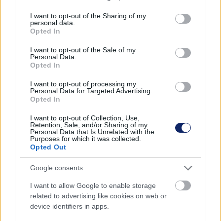
services and may gather and store information including but
not limited to your visit or usage behaviour. You may click to
I want to opt-out of the Sharing of my
personal data.
grant or deny consent to Google and its third-party tags to
Opted In
use your data for below specified purposes in below Google
Mit tudnak az igazán modern sütők?
consent section.
I want to opt-out of the Sale of my
Personal Data.
Aki szeret a konyhában tenni-venni, az bizonyára egyetért
Opted In
azzal az állítással, miszerint a minőségi alapanyagok a
I want to opt-out of processing my
legfontosabbak egy finom étek elkészítésekor. Ám ugyanilyen
Personal Data for Targeted Advertising.
lényeges az is, milyen eszközökkel dolgozunk.
Opted In
I want to opt-out of Collection, Use,
Retention, Sale, and/or Sharing of my
Personal Data that Is Unrelated with the
Purposes for which it was collected.
Opted Out
Google consents
I want to allow Google to enable storage
related to advertising like cookies on web or
device identifiers in apps.