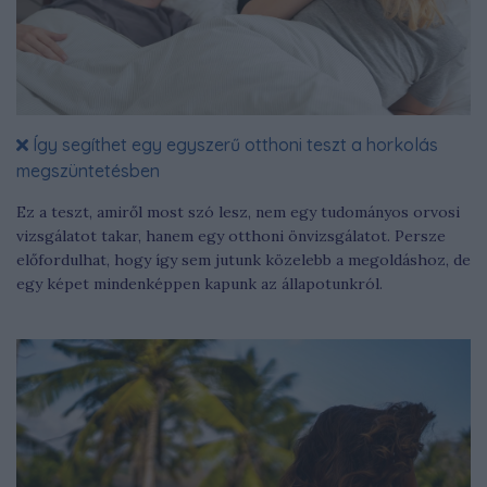
Így segíthet egy egyszerű otthoni teszt a horkolás
megszüntetésben
Ez a teszt, amiről most szó lesz, nem egy tudományos orvosi
vizsgálatot takar, hanem egy otthoni önvizsgálatot. Persze
előfordulhat, hogy így sem jutunk közelebb a megoldáshoz, de
egy képet mindenképpen kapunk az állapotunkról.