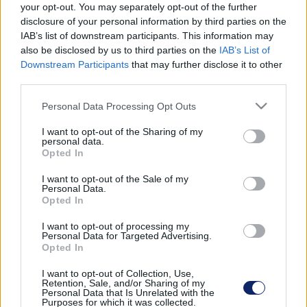
másnak ítéljük meg, míg a keleti emberek számára a mi
your opt-out. You may separately opt-out of the further
megjelenésünk lehet furcsa.
disclosure of your personal information by third parties on the
IAB’s list of downstream participants. This information may
NEM MINDIG A SZERELŐ A HIBÁS!
also be disclosed by us to third parties on the
IAB’s List of
2023. december. 16. 10:42
Downstream Participants
that may further disclose it to other
Néha azt érezzük, hogy a bringás szakember és mi két külön
third parties.
nyelven beszélünk.
Please note that this website/app uses one or more Google
Personal Data Processing Opt Outs
MILYEN ELŐNYEI VANNAK A NAPELEMES LED
services and may gather and store information including but
REFLEKTOR HASZNÁLATÁNAK?
not limited to your visit or usage behaviour. You may click to
I want to opt-out of the Sharing of my
personal data.
grant or deny consent to Google and its third-party tags to
Opted In
2023. december. 15. 14:27
use your data for below specified purposes in below Google
A napelemes LED reflektor azon világítástechnikai eszközök
consent section.
I want to opt-out of the Sale of my
egyike, melynek használatával rengeteget lehet spórolni. A
Personal Data.
kültéri világítás könnyűszerrel megoldható általa, így
Opted In
sötétedés után nem kell félned attól, hogy baleset ér a
I want to opt-out of processing my
fényhiány miatt.
Personal Data for Targeted Advertising.
Opted In
MOODBOARD: HOGYAN VEHETED HASZNÁT A
RENDEZVÉNYSZERVEZÉSBEN?
I want to opt-out of Collection, Use,
Retention, Sale, and/or Sharing of my
2023. december. 15. 13:55
Personal Data that Is Unrelated with the
Purposes for which it was collected.