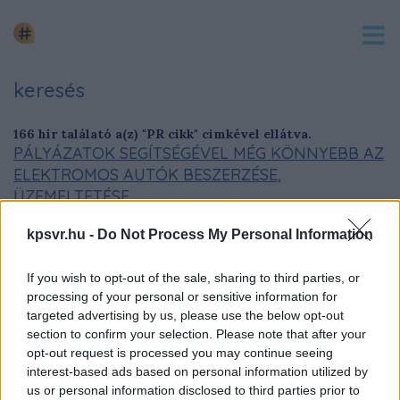
keresés
166 hír találató a(z) "PR cikk" cimkével ellátva.
PÁLYÁZATOK SEGÍTSÉGÉVEL MÉG KÖNNYEBB AZ
ELEKTROMOS AUTÓK BESZERZÉSE,
ÜZEMELTETÉSE
2023. december. 19. 09:38
kpsvr.hu -
Do Not Process My Personal Information
A magyar kormány novemberben két pályázatot indított el,
amelyekkel az elektromos autók használatát támogatják.
If you wish to opt-out of the sale, sharing to third parties, or
VAJON MIÉRT HÓDÍTJA MEG A VILÁGOT A
processing of your personal or sensitive information for
KOREAI SZÉPSÉGIDEÁL?
targeted advertising by us, please use the below opt-out
section to confirm your selection. Please note that after your
2023. december. 17. 10:32
opt-out request is processed you may continue seeing
A kultúrák sokszínűsége a világon mindenütt eltérő
interest-based ads based on personal information utilized by
szépségideálokat teremt. A nyugati sztenderdektől eltérőt
us or personal information disclosed to third parties prior to