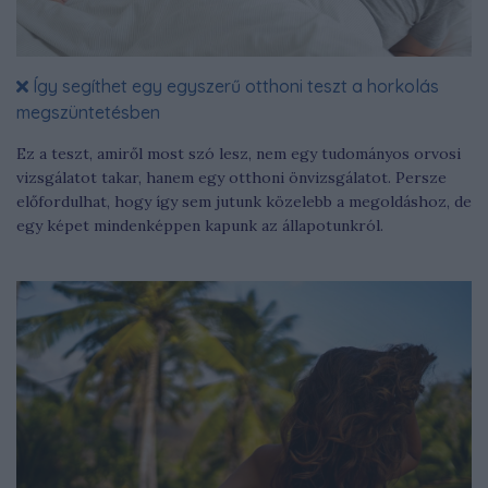
Így segíthet egy egyszerű otthoni teszt a horkolás
megszüntetésben
Ez a teszt, amiről most szó lesz, nem egy tudományos orvosi
vizsgálatot takar, hanem egy otthoni önvizsgálatot. Persze
előfordulhat, hogy így sem jutunk közelebb a megoldáshoz, de
egy képet mindenképpen kapunk az állapotunkról.