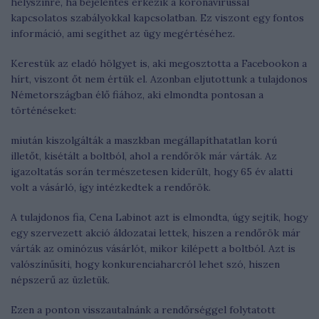
helyszínre, ha bejelentés érkezik a koronavírussal
kapcsolatos szabályokkal kapcsolatban. Ez viszont egy fontos
információ, ami segíthet az ügy megértéséhez.
Kerestük az eladó hölgyet is, aki megosztotta a Facebookon a
hírt, viszont őt nem értük el. Azonban eljutottunk a tulajdonos
Németországban élő fiához, aki elmondta pontosan a
történéseket:
miután kiszolgálták a maszkban megállapíthatatlan korú
illetőt, kisétált a boltból, ahol a rendőrök már várták. Az
igazoltatás során természetesen kiderült, hogy 65 év alatti
volt a vásárló, így intézkedtek a rendőrök.
A tulajdonos fia, Cena Labinot azt is elmondta, úgy sejtik, hogy
egy szervezett akció áldozatai lettek, hiszen a rendőrök már
várták az ominózus vásárlót, mikor kilépett a boltból. Azt is
valószínűsíti, hogy konkurenciaharcról lehet szó, hiszen
népszerű az üzletük.
Ezen a ponton visszautalnánk a rendőrséggel folytatott