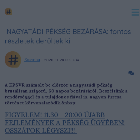
NAGYATÁDI PÉKSÉG BEZÁRÁSA: fontos
részletek derültek ki
Kpsvr.hu
2020-11-28 13:53:34
A KPSVR számolt be először a nagyatádi pékség
brutálisan szigorú, 60 napos bezárásáról. Beszéltünk a
rendőrséggel és a tulajdonos fiával is, nagyon furcsa
történet körvonalazódik.&nbsp;
FIGYELEM! 11.30 - 20:00 ÚJABB
FEJLEMÉNYEK A PÉKSÉG ÜGYÉBEN!
OSSZÁTOK LÉGYSZI!!!