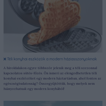
Téli konyhai eszközök a modern háziasszonyoknak
A híroldalakon egyre többször jelenik meg a téli szezonnal
kapcsolatos sütés-főzés. Ön ismeri az elengedhetetlen téli
konyhai eszközöket egy modern háztartásban, ahol fontos az
egészségtudatosság? Összegyűjtöttük, hogy melyek nem
hiányozhatnak egy modern konyhából!