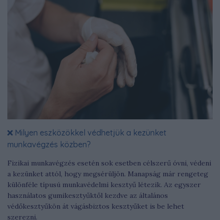
Milyen eszközökkel védhetjük a kezünket
munkavégzés közben?
Fizikai munkavégzés esetén sok esetben célszerű óvni, védeni
a kezünket attól, hogy megsérüljön. Manapság már rengeteg
különféle típusú munkavédelmi kesztyű létezik. Az egyszer
használatos gumikesztyűktől kezdve az általános
védőkesztyűkön át vágásbiztos kesztyűket is be lehet
szerezni.