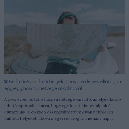
Belföldi és külföldi helyek, ahova érdemes ellátogatni
egy-egy hosszú hétvége alkalmával
A jövő évben is több hosszú hétvége várható, amelyek kiváló
lehetőséget adnak arra, hogy egy kicsit kimozduljunk és
elutazzunk. A cikkben összegyűjtöttünk olyan belföldi és
külföldi helyeket, ahova megéri ellátogatni néhány napra.