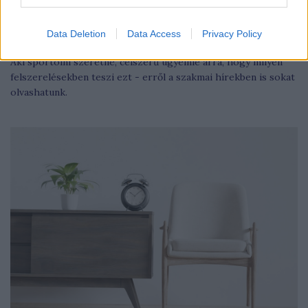
Data Deletion
Data Access
Privacy Policy
Megéri csúszásgátlós zoknit viselni sportolás közben?
Aki sportolni szeretne, célszerű ügyelnie arra, hogy milyen
felszerelésekben teszi ezt - erről a szakmai hírekben is sokat
olvashatunk.