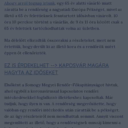
Ahogy arról tegnap írtunk
, egy 65 év alatti vásárló miatt
záratta be a rendőrség a nagyatádi Európa Pékséget, mivel az
illető a 65 év felettieknek fenntartott idősávban vásárolt. 10
óra 10 perckor történt a vásárlás, de 9 és 11 óra között csak a
65 év felettiek tartózkodhattak volna az üzletben.
Ma délelőtt elkezdtük összerakni a részleteket, mert nem
értettük, hogy derült ki az illető kora és a rendőrök miért
éppen őt ellenőrizték.
EZ IS ÉRDEKELHET --> KAPOSVÁR MAGÁRA
HAGYTA AZ IDŐSEKET
Elsőként a Somogy Megyei Rendőr-Főkapitányságot hívtuk,
ahol egyből a koronavírussal kapcsolatos rendőri
intézkedésekkel foglalkozó illetékeshez kapcsoltak. Már
tudjuk, hogy ilyen is van. A rendőrség megerősítette, hogy
valóban egy rendőri intézkedés után záratták be a pékséget,
de az ügy részleteiről nem mondhattak semmit. Annyit viszont
megemlített az illető, hogy a rendőrségnek muszáj kimenni a