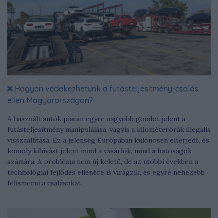
Hogyan védekezhetünk a futásteljesítmény-csalás
ellen Magyarországon?
A használt autók piacán egyre nagyobb gondot jelent a
futásteljesítmény manipulálása, vagyis a kilométerórák illegális
visszaállítása. Ez a jelenség Európában különösen elterjedt, és
komoly kihívást jelent mind a vásárlók, mind a hatóságok
számára. A probléma nem új keletű, de az utóbbi években a
technológiai fejlődés ellenére is virágzik, és egyre nehezebb
felismerni a csalásokat.