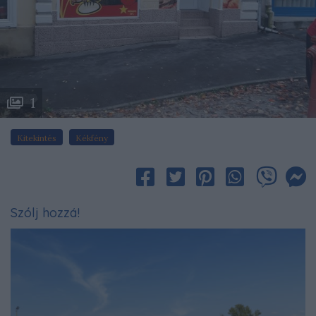
1
Kitekintés
Kékfény
Szólj hozzá!