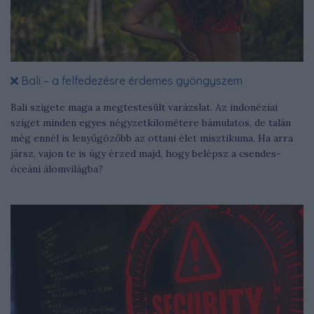
Bali – a felfedezésre érdemes gyöngyszem
Bali szigete maga a megtestesült varázslat. Az indonéziai
sziget minden egyes négyzetkilométere bámulatos, de talán
még ennél is lenyűgözőbb az ottani élet misztikuma. Ha arra
jársz, vajon te is úgy érzed majd, hogy belépsz a csendes-
óceáni álomvilágba?