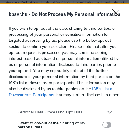
piacon elérhető új technológiák és termékek segítenek elérni
a tökéletes színhatást, amire minden szépségápolási rajongó
kpsvr.hu -
Do Not Process My Personal Information
vágyik.
If you wish to opt-out of the sale, sharing to third parties, or
processing of your personal or sensitive information for
targeted advertising by us, please use the below opt-out
section to confirm your selection. Please note that after your
opt-out request is processed you may continue seeing
interest-based ads based on personal information utilized by
us or personal information disclosed to third parties prior to
your opt-out. You may separately opt-out of the further
disclosure of your personal information by third parties on the
IAB’s list of downstream participants. This information may
also be disclosed by us to third parties on the
IAB’s List of
Downstream Participants
that may further disclose it to other
third parties.
Please note that this website/app uses one or more Google
Personal Data Processing Opt Outs
services and may gather and store information including but
Milyen lehetőség adott a múlt titkainak feltárására?
not limited to your visit or usage behaviour. You may click to
I want to opt-out of the Sharing of my
personal data.
Az épített örökség megőrzése és megértése a múlt iránti
grant or deny consent to Google and its third-party tags to