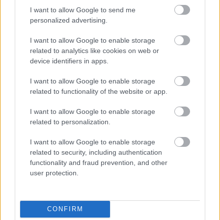
I want to allow Google to send me
Mit tudnak az igazán modern sütők?
personalized advertising.
Aki szeret a konyhában tenni-venni, az bizonyára egyetért
I want to allow Google to enable storage
azzal az állítással, miszerint a minőségi alapanyagok a
related to analytics like cookies on web or
legfontosabbak egy finom étek elkészítésekor. Ám ugyanilyen
device identifiers in apps.
lényeges az is, milyen eszközökkel dolgozunk.
I want to allow Google to enable storage
related to functionality of the website or app.
I want to allow Google to enable storage
related to personalization.
I want to allow Google to enable storage
related to security, including authentication
functionality and fraud prevention, and other
user protection.
CONFIRM