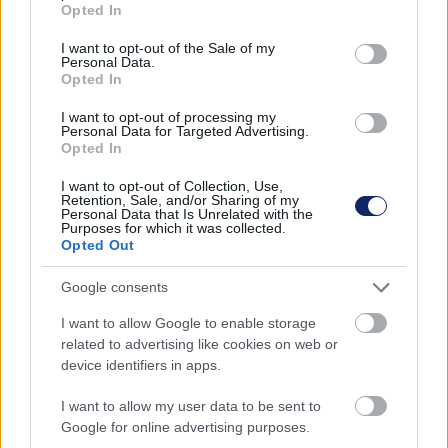
Opted In
tisztelet kifejezése, és lehetőség arra, hogy új
use your data for below specified purposes in below Google
consent section.
összefüggéseket állítsunk fel történelmünkről. Az
I want to opt-out of the Sale of my
Personal Data.
évszázadokkal ezelőtt felhúzott épületek rejtett kincsei
Opted In
gyakran a modern technológiák segítségével tárhatók fel,
amelyek az archeológusok, építészek és mérnökök munkáját
I want to opt-out of processing my
is nagyban megkönnyítik.
Personal Data for Targeted Advertising.
Opted In
I want to opt-out of Collection, Use,
Retention, Sale, and/or Sharing of my
Personal Data that Is Unrelated with the
Purposes for which it was collected.
Opted Out
Google consents
I want to allow Google to enable storage
related to advertising like cookies on web or
device identifiers in apps.
I want to allow my user data to be sent to
Google for online advertising purposes.