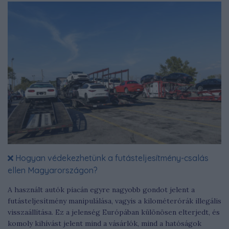
Hogyan védekezhetünk a futásteljesítmény-csalás
ellen Magyarországon?
A használt autók piacán egyre nagyobb gondot jelent a
futásteljesítmény manipulálása, vagyis a kilométerórák illegális
visszaállítása. Ez a jelenség Európában különösen elterjedt, és
komoly kihívást jelent mind a vásárlók, mind a hatóságok