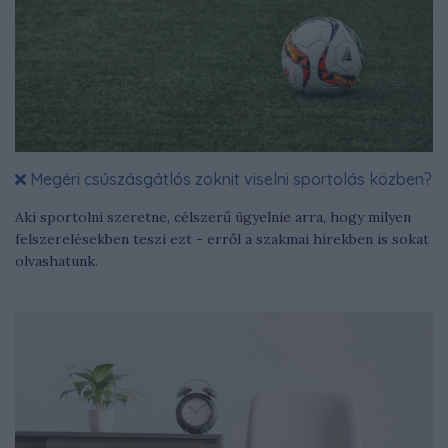
Megéri csúszásgátlós zoknit viselni sportolás közben?
Aki sportolni szeretne, célszerű ügyelnie arra, hogy milyen
felszerelésekben teszi ezt - erről a szakmai hírekben is sokat
olvashatunk.