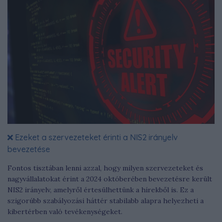
Ezeket a szervezeteket érinti a NIS2 irányelv
bevezetése
Fontos tisztában lenni azzal, hogy milyen szervezeteket és
nagyvállalatokat érint a 2024 októberében bevezetésre került
NIS2 irányelv, amelyről értesülhettünk a hírekből is. Ez a
szigorúbb szabályozási háttér stabilabb alapra helyezheti a
kibertérben való tevékenységeket.