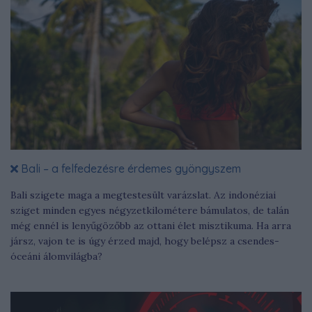
Bali – a felfedezésre érdemes gyöngyszem
Bali szigete maga a megtestesült varázslat. Az indonéziai
sziget minden egyes négyzetkilométere bámulatos, de talán
még ennél is lenyűgözőbb az ottani élet misztikuma. Ha arra
jársz, vajon te is úgy érzed majd, hogy belépsz a csendes-
óceáni álomvilágba?