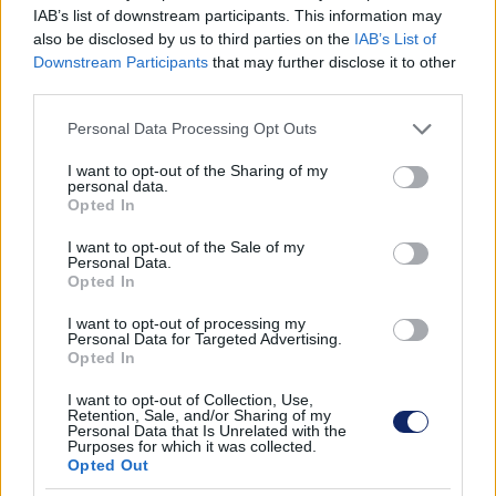
IAB’s list of downstream participants. This information may
also be disclosed by us to third parties on the
IAB’s List of
Az irodabútorok világa folyamatosan változik. A mai modern
Downstream Participants
that may further disclose it to other
irodai környezetek kialakítása már nem csupán a
third parties.
funkcionalitásra helyezi a hangsúlyt, hanem az esztétikum és a
fenntarthatóság is előtérbe kerül.
Please note that this website/app uses one or more Google
Personal Data Processing Opt Outs
services and may gather and store information including but
not limited to your visit or usage behaviour. You may click to
I want to opt-out of the Sharing of my
personal data.
grant or deny consent to Google and its third-party tags to
Opted In
use your data for below specified purposes in below Google
consent section.
I want to opt-out of the Sale of my
Personal Data.
Opted In
I want to opt-out of processing my
Personal Data for Targeted Advertising.
Opted In
I want to opt-out of Collection, Use,
Retention, Sale, and/or Sharing of my
Personal Data that Is Unrelated with the
Purposes for which it was collected.
Opted Out