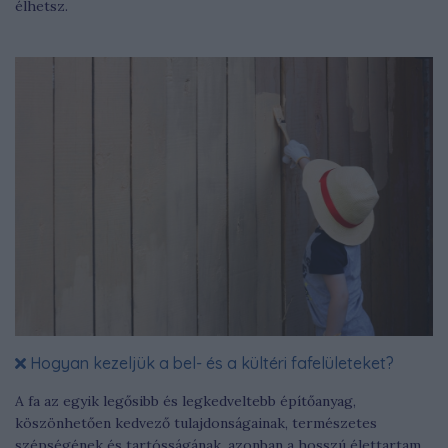
élhetsz.
Hogyan kezeljük a bel- és a kültéri fafelületeket?
A fa az egyik legősibb és legkedveltebb építőanyag,
köszönhetően kedvező tulajdonságainak, természetes
szépségének és tartósságának, azonban a hosszú élettartam