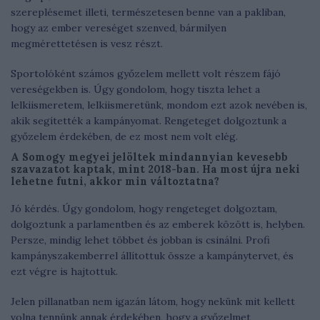
szereplésemet illeti, természetesen benne van a pakliban,
hogy az ember vereséget szenved, bármilyen
megmérettetésen is vesz részt.
Sportolóként számos győzelem mellett volt részem fájó
vereségekben is. Úgy gondolom, hogy tiszta lehet a
lelkiismeretem, lelkiismeretünk, mondom ezt azok nevében is,
akik segítették a kampányomat. Rengeteget dolgoztunk a
győzelem érdekében, de ez most nem volt elég.
A Somogy megyei jelöltek mindannyian kevesebb
szavazatot kaptak, mint 2018-ban. Ha most újra neki
lehetne futni, akkor min változtatna?
Jó kérdés. Úgy gondolom, hogy rengeteget dolgoztam,
dolgoztunk a parlamentben és az emberek között is, helyben.
Persze, mindig lehet többet és jobban is csinálni. Profi
kampányszakemberrel állítottuk össze a kampánytervet, és
ezt végre is hajtottuk.
Jelen pillanatban nem igazán látom, hogy nekünk mit kellett
volna tennünk annak érdekében, hogy a győzelmet