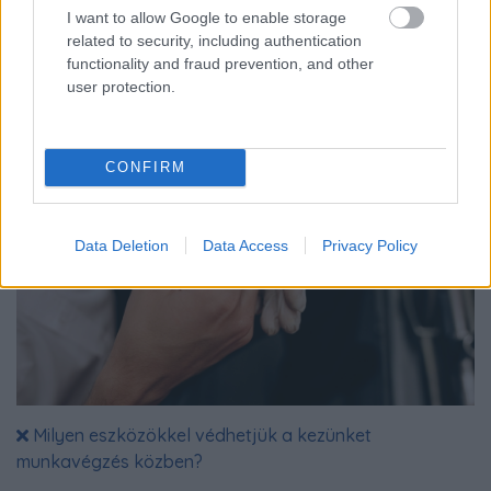
Élmények: az igazi értékek a modern világban
I want to allow Google to enable storage
related to security, including authentication
Az emberek évezredek óta keresik a boldogság titkát.
functionality and fraud prevention, and other
user protection.
CONFIRM
Data Deletion
Data Access
Privacy Policy
Milyen eszközökkel védhetjük a kezünket
munkavégzés közben?