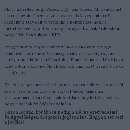
Ma az a kérdés, hogy Fidesz vagy nem Fidesz. Akik változást
akartak, azok rám szavaztak, és nem is kevés emberről
beszélünk. Úgy kell folytatnunk a politizálást, hogy a
különböző nézőpontok is megmaradjanak annak érdekében,
hogy 2026-ban bukjon a NER.
Azt gondolom, hogy kemény munka árán összejött egy
rendkívül szerethető és támogatható választási program,
amelyet nem kéne a kukába dobni. Ennek elemeit a következő
négy évben a képviselőknek oda kell vinni az Országgyűlés és
a sajtó elé.
Ennek a programnak el kell jutnia az emberekhez. A sportról
szóló részt jól ismerem, jó szívvel tudom ajánlani a
választóknak. De a többi szakpolitika is úgy lett összeállítva,
hogy a hazánk fejlődését szolgálja.
Gazdálkodik, korábban pedig a Környezetvédelmi
Felügyelőségen dolgozott jogászként. Hogyan tervezi
a jövőjét?