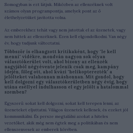
Somogyban is ezt látjuk. Miközben az ellenzéknek volt
számos olyan programpontja, amelyek pont az ő
élethelyzetüket javította volna.
Az emberekhez tehát vagy nem jutottak el az üzenetek, vagy
nem hittek az ellenzéknek. Ezen kell elgondolkodni. Van négy
év, hogy tudjunk változtatni.
Többször is elhangzott kritikaként, hogy "le kell
menni" vidékre, mondván nagyon sok olyan
választókerület volt, ahol bizony az ellenzék
nagyjából négyévente jelenik csak meg, kampány
idején, főleg ott, ahol kvázi "helikopterezték" a
jelölteket valahonnan máshonnan. Mit gondol, hogy
kell dolgozni egy választókerületben négy évig, hogy
utána eséllyel indulhasson el egy jelölt a hatalommal
szemben?
Egyszerű: sokat kell dolgozni, sokat kell terepen lenni, az
üzeneteket eljuttatni. Világos üzenetek kellenek, és ezeket jól
kommunikálni. És persze megtalálni azokat a hiteles
vezetőket, akik még nem égtek meg a politikában és nem
ellenszenvesek az emberek körében.