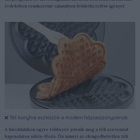
érdekében rendszerint valamilyen felületkezelést igényel.
Téli konyhai eszközök a modern háziasszonyoknak
A híroldalakon egyre többször jelenik meg a téli szezonnal
kapcsolatos sütés-főzés. Ön ismeri az elengedhetetlen téli