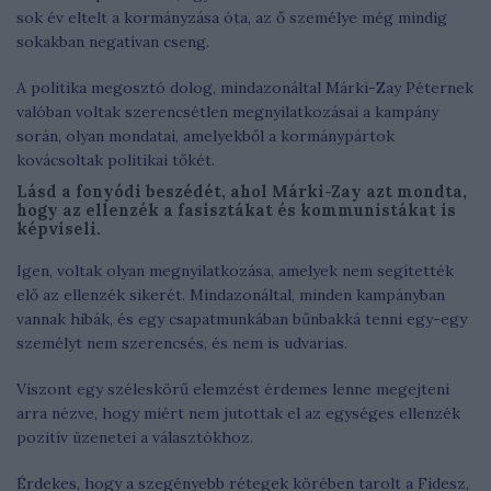
sok év eltelt a kormányzása óta, az ő személye még mindig
sokakban negatívan cseng.
A politika megosztó dolog, mindazonáltal Márki-Zay Péternek
valóban voltak szerencsétlen megnyilatkozásai a kampány
során, olyan mondatai, amelyekből a kormánypártok
kovácsoltak politikai tőkét.
Lásd a fonyódi beszédét, ahol Márki-Zay azt mondta,
hogy az ellenzék a fasisztákat és kommunistákat is
képviseli.
Igen, voltak olyan megnyilatkozása, amelyek nem segítették
elő az ellenzék sikerét. Mindazonáltal, minden kampányban
vannak hibák, és egy csapatmunkában bűnbakká tenni egy-egy
személyt nem szerencsés, és nem is udvarias.
Viszont egy széleskörű elemzést érdemes lenne megejteni
arra nézve, hogy miért nem jutottak el az egységes ellenzék
pozitív üzenetei a választókhoz.
Érdekes, hogy a szegényebb rétegek körében tarolt a Fidesz,