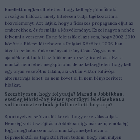
Emellett megkerülhetetlen, hogy kell egy jól működő
országos hálózat, amely hitelesen tudja tájékoztatni a
közvéleményt. Azt látjuk, hogy a fideszes propaganda eljut az
emberekhez, és formálja a közvéleményt. Ezzel nagyon nehéz
felvenni a versenyt. És ne felejtsük el azt sem, hogy 2002-2010
között a Fidesz létrehozta a Polgári Köröket, 2006-ban
átvette számos önkormányzat irányítását. Vagyis nem
ajándékként hullott az ölükbe az ország irányítása. Ezt a
munkát nem lehet megspórolni, de az kétségtelen, hogy kell
egy olyan vezetőt is találni, aki Orbán Viktor kihívója,
alternatívája lehet, és nem követ el ki nem kényszerített
hibákat.
Személyesen, hogy folytatja? Marad a Jobbikban,
esetleg Márki-Zay Péter sportügyi felelőseként a
volt miniszterelnök-jelölt mellett folytatja?
Sportnyelven szólva időt kérek, hogy erre válaszoljak.
Nemrég volt tisztújítás a Jobbikban, így már az új elnökség
fogja meghatározni azt a munkát, amelyet elvár a
képviselőktől és tagoktól. Nem tudom, hogy rám milyen