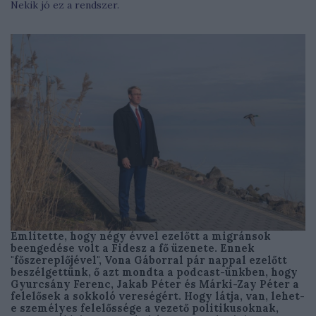
Nekik jó ez a rendszer.
Említette, hogy négy évvel ezelőtt a migránsok
beengedése volt a Fidesz a fő üzenete. Ennek
"főszereplőjével", Vona Gáborral pár nappal ezelőtt
beszélgettünk, ő azt mondta a podcast-ünkben, hogy
Gyurcsány Ferenc, Jakab Péter és Márki-Zay Péter a
felelősek a sokkoló vereségért. Hogy látja, van, lehet-
e személyes felelőssége a vezető politikusoknak,