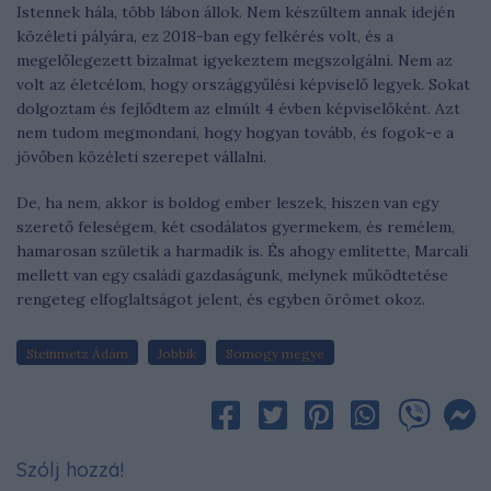
Istennek hála, több lábon állok. Nem készültem annak idején
közéleti pályára, ez 2018-ban egy felkérés volt, és a
megelőlegezett bizalmat igyekeztem megszolgálni. Nem az
volt az életcélom, hogy országgyűlési képviselő legyek. Sokat
dolgoztam és fejlődtem az elmúlt 4 évben képviselőként. Azt
nem tudom megmondani, hogy hogyan tovább, és fogok-e a
jövőben közéleti szerepet vállalni.
De, ha nem, akkor is boldog ember leszek, hiszen van egy
szerető feleségem, két csodálatos gyermekem, és remélem,
hamarosan születik a harmadik is. És ahogy említette, Marcali
mellett van egy családi gazdaságunk, melynek működtetése
rengeteg elfoglaltságot jelent, és egyben örömet okoz.
Steinmetz Ádám
Jobbik
Somogy megye
Szólj hozzá!