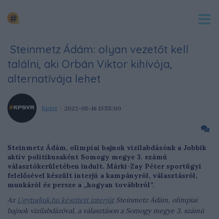
Steinmetz Ádám: olyan vezetőt kell
találni, aki Orbán Viktor kihívója,
alternatívája lehet
Kpsvr
2022-05-16 13:55:00
Steinmetz Ádám, olimpiai bajnok vízilabdázónk a Jobbik
aktív politikusaként Somogy megye 3. számú
választókerületében indult. Márki-Zay Péter sportügyi
felelősével készült interjú a kampányról, választásról,
munkáról és persze a „hogyan továbbról”.
Az
Ugytudjuk.hu készített interjút
Steinmetz Ádám, olimpiai
bajnok vizilabdázóval, a választáson a Somogy megye 3. számú