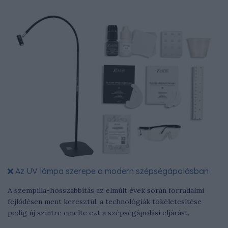
Az UV lámpa szerepe a modern szépségápolásban
A szempilla-hosszabbítás az elmúlt évek során forradalmi
fejlődésen ment keresztül, a technológiák tökéletesítése
pedig új szintre emelte ezt a szépségápolási eljárást.