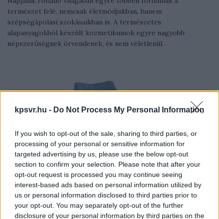
Napjaink rohanó világában egyre többen fordulnak a
természet felé, nemcsak életmódjukban, hanem
szépségápolási szokásaikban is. A természetes
alapanyagokból készült kozmetikumok egyre nagyobb
népszerűségnek örvendenek, és nem véletlenül.
kpsvr.hu -
Do Not Process My Personal Information
If you wish to opt-out of the sale, sharing to third parties, or
processing of your personal or sensitive information for
targeted advertising by us, please use the below opt-out
section to confirm your selection. Please note that after your
opt-out request is processed you may continue seeing
interest-based ads based on personal information utilized by
us or personal information disclosed to third parties prior to
your opt-out. You may separately opt-out of the further
disclosure of your personal information by third parties on the
Modern irodaberendezés a 21. században