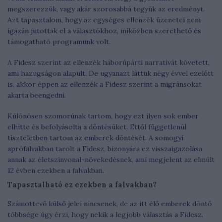
megszerezzük, vagy akár szorosabbá tegyük az eredményt.
Azt tapasztalom, hogy az egységes ellenzék üzenetei nem
igazán jutottak el a választókhoz, miközben szerethető és
támogatható programunk volt.
A Fidesz szerint az ellenzék háborúpárti narratívát követett,
ami hazugságon alapult. De ugyanazt láttuk négy évvel ezelőtt
is, akkor éppen az ellenzék a Fidesz szerint a migránsokat
akarta beengedni.
Különösen szomorúnak tartom, hogy ezt ilyen sok ember
elhitte és befolyásolta a döntésüket. Ettől függetlenül
tiszteletben tartom az emberek döntését. A somogyi
aprófalvakban tarolt a Fidesz, bizonyára ez visszaigazolása
annak az életszínvonal-növekedésnek, ami megjelent az elmúlt
12 évben ezekben a falvakban.
Tapasztalható ez ezekben a falvakban?
Számottevő külső jelei nincsenek, de az itt élő emberek döntő
többsége úgy érzi, hogy nekik a legjobb választás a Fidesz.