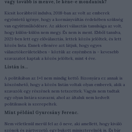
vagy tovább is menve, le kéne-e mondaniuk?
Kicsit korábbról indulva, 2018-ban az volt az emberek
egyöntetű igénye, hogy a kormányváltás érdekében szükség
van együttműködésre. Az akkori választás tanulsága az volt,
hogy külön-külön nem megy. És nem is ment. Ebből tanulva,
2021-ben lett egy előválasztás, lettek közös jelöltek, és lett
közös lista. Ennek ellenére azt látjuk, hogy egyes
választókerületekben - köztük az enyémben is - kevesebb
szavazatot kaptak a közös jelöltek, mint 4 éve.
Listán is...
A politikában az 1+1 nem mindig kettő. Bizonyára ez annak is
köszönhető, hogy a közös listán voltak olyan emberek, akik a
szavazók egy részének nem tetszettek. Vagyis nem tudtak
egy olyan listára szavazni, ahol az általuk nem kedvelt
politikusok is szerepeltek.
Mint például Gyurcsány Ferenc.
Nem véletlenül merül fel az ő neve, aki amellett, hogy kiváló
szónok és pártvezető, egy bukott miniszterelnök is. És bár