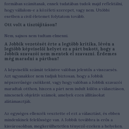
formában számítanak, ennek tudatában tudok majd reflektálni,
hogy vállalom-e a közéleti szerepet, vagy nem. Utóbbi
esetben a civil életemet folytatom tovább.
Ott volt a tisztújításon?
Nem, sajnos nem tudtam elmenni.
A Jobbik vezetését érte a legtöbb kritika, lévén a
legtöbb képviselői helyet ez a párt bukott, hogy a
Jobbik szavazói nem mentek el szavazni. Érdemes
még maradni a pártban?
A képviselők számát tekintve valóban jelentős a visszaesés.
Azt ugyanakkor nem tudjuk biztosan, hogy a Jobbik
népszerűsége csökkent, vagy hogy valóban a Jobbik szavazói
maradtak otthon, hiszen a párt nem indult külön a választáson,
nincsenek objektív számok, amelyek ezen állításokat
alátámasztják.
Az egységes ellenzék vesztette el ezt a választást, és ebben
mindenkinek felelőssége van. A Jobbik továbbra is erős a
kisvárosokban, megkerülhetetlen tényező ezeken a helyeken.