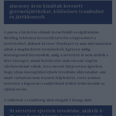
alacsony áron kínáltak keresett
gyermekjátékokat, különösen trambulint
és játékkonzolt.
A páros a hirdetési oldalak üzenetküldő szolgáltatásán,
illetőleg telefonon keresztül tartotta a kapcsolatot a
sértettekkel, akiknek kérésre fényképet és más információkat
adtak a meghirdetett termékekről. Egészen addig
készségesnek bizonyultak, amíg a sértettek át nem utalták a
kért összeget, annak beérkezése után viszont rögtön
elérhetetlenné váltak. Arra viszont kifejezetten ügyeltek,
hogy olyan összegekkel ejtsék tévedésbe áldozataikat, ami
miatt várhatóan nem tesznek feljelentést, ezért számos
sértettet a kaposvári rendőröknek kellett felderíteniük az
eljárás során.
A vádlottak a rendőrség által vizsgált 3 hónap alatt
91 sértettet ejtettek tévedésbe, akiktől 4-