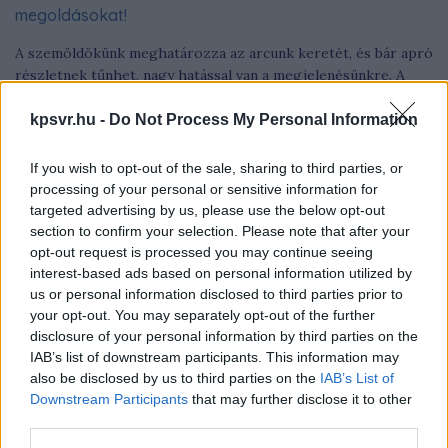
megoldásokat!
A szemöldökünk meghatározza az arcunk keretét, és bár apró
részletnek tűnhet, nagy hatással van a megjelenésünkre. A
piacon elérhető új technológiák és termékek segítenek elérni
a tökéletes színhatást, amire minden szépségápolási rajongó
kpsvr.hu -
Do Not Process My Personal Information
vágyik.
If you wish to opt-out of the sale, sharing to third parties, or
processing of your personal or sensitive information for
targeted advertising by us, please use the below opt-out
section to confirm your selection. Please note that after your
opt-out request is processed you may continue seeing
interest-based ads based on personal information utilized by
us or personal information disclosed to third parties prior to
your opt-out. You may separately opt-out of the further
disclosure of your personal information by third parties on the
IAB’s list of downstream participants. This information may
also be disclosed by us to third parties on the
IAB’s List of
Downstream Participants
that may further disclose it to other
third parties.