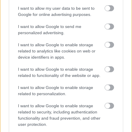
I want to allow my user data to be sent to
Google for online advertising purposes.
I want to allow Google to send me
personalized advertising.
Mit tudnak az igazán modern sütők?
I want to allow Google to enable storage
Aki szeret a konyhában tenni-venni, az bizonyára egyetért
related to analytics like cookies on web or
azzal az állítással, miszerint a minőségi alapanyagok a
device identifiers in apps.
legfontosabbak egy finom étek elkészítésekor. Ám ugyanilyen
lényeges az is, milyen eszközökkel dolgozunk.
I want to allow Google to enable storage
related to functionality of the website or app.
I want to allow Google to enable storage
related to personalization.
I want to allow Google to enable storage
related to security, including authentication
functionality and fraud prevention, and other
user protection.