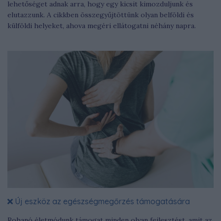
lehetőséget adnak arra, hogy egy kicsit kimozduljunk és
elutazzunk. A cikkben összegyűjtöttünk olyan belföldi és
külföldi helyeket, ahova megéri ellátogatni néhány napra.
Új eszköz az egészségmegőrzés támogatására
Rohanó életmódunk támogat minden olyan fejlesztést, amit az