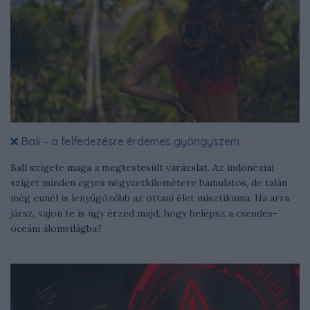
Bali – a felfedezésre érdemes gyöngyszem
Bali szigete maga a megtestesült varázslat. Az indonéziai
sziget minden egyes négyzetkilométere bámulatos, de talán
még ennél is lenyűgözőbb az ottani élet misztikuma. Ha arra
jársz, vajon te is úgy érzed majd, hogy belépsz a csendes-
óceáni álomvilágba?