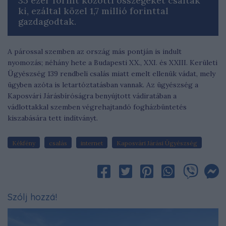
35 ezer forint közötti összegeket csaltak
ki, ezáltal közel 1,7 millió forinttal
gazdagodtak.
A párossal szemben az ország más pontján is indult
nyomozás; néhány hete a Budapesti XX., XXI. és XXIII. Kerületi
Ügyészség 139 rendbeli csalás miatt emelt ellenük vádat, mely
ügyben azóta is letartóztatásban vannak. Az ügyészség a
Kaposvári Járásbíróságra benyújtott vádiratában a
vádlottakkal szemben végrehajtandó fogházbüntetés
kiszabására tett indítványt.
Kékfény
csalás
internet
Kaposvári Járási Ügyészség
Szólj hozzá!