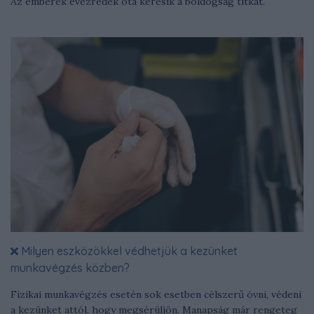
Az emberek évezredek óta keresik a boldogság titkát.
Milyen eszközökkel védhetjük a kezünket
munkavégzés közben?
Fizikai munkavégzés esetén sok esetben célszerű óvni, védeni
a kezünket attól, hogy megsérüljön. Manapság már rengeteg