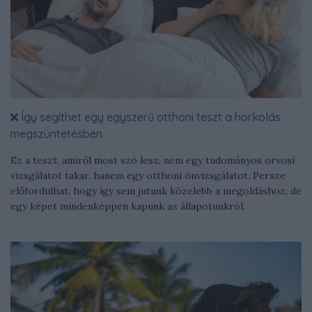
Így segíthet egy egyszerű otthoni teszt a horkolás
megszüntetésben
Ez a teszt, amiről most szó lesz, nem egy tudományos orvosi
vizsgálatot takar, hanem egy otthoni önvizsgálatot. Persze
előfordulhat, hogy így sem jutunk közelebb a megoldáshoz, de
egy képet mindenképpen kapunk az állapotunkról.