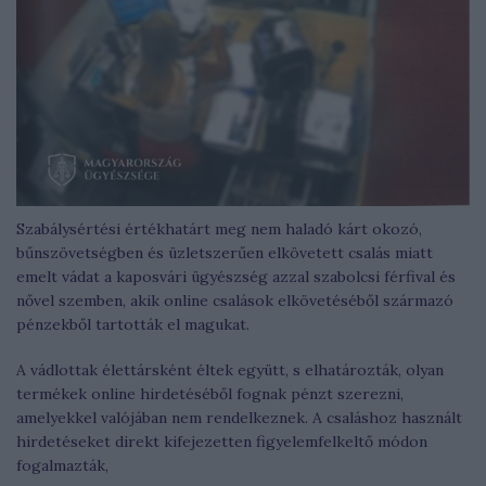
Szabálysértési értékhatárt meg nem haladó kárt okozó,
bűnszövetségben és üzletszerűen elkövetett csalás miatt
emelt vádat a kaposvári ügyészség azzal szabolcsi férfival és
nővel szemben, akik online csalások elkövetéséből származó
pénzekből tartották el magukat.
A vádlottak élettársként éltek együtt, s elhatározták, olyan
termékek online hirdetéséből fognak pénzt szerezni,
amelyekkel valójában nem rendelkeznek. A csaláshoz használt
hirdetéseket direkt kifejezetten figyelemfelkeltő módon
fogalmazták,