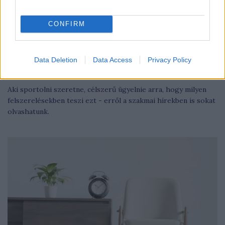
CONFIRM
Data Deletion
Data Access
Privacy Policy
Megéri csúszásgátlós zoknit viselni sportolás közben?
Aki sportolni szeretne, célszerű ügyelnie arra, hogy milyen
felszerelésekben teszi ezt - erről a szakmai hírekben is sokat
olvashatunk.