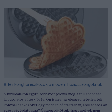
Téli konyhai eszközök a modern háziasszonyoknak
A híroldalakon egyre többször jelenik meg a téli szezonnal
kapcsolatos sütés-főzés. Ön ismeri az elengedhetetlen téli
konyhai eszközöket egy modern háztartásban, ahol fontos az
egészségtudatosság? Összegyűjtöttük, hogy melyek nem