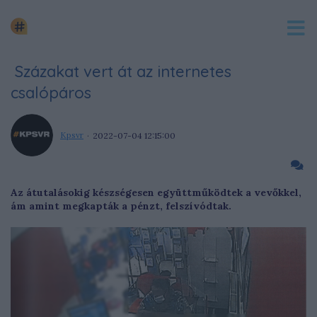
Százakat vert át az internetes
csalópáros
Kpsvr
2022-07-04 12:15:00
Az átutalásokig készségesen együttműködtek a vevőkkel,
ám amint megkapták a pénzt, felszívódtak.