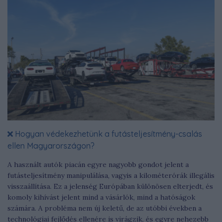
Hogyan védekezhetünk a futásteljesítmény-csalás
ellen Magyarországon?
A használt autók piacán egyre nagyobb gondot jelent a
futásteljesítmény manipulálása, vagyis a kilométerórák illegális
visszaállítása. Ez a jelenség Európában különösen elterjedt, és
komoly kihívást jelent mind a vásárlók, mind a hatóságok
számára. A probléma nem új keletű, de az utóbbi években a
technológiai fejlődés ellenére is virágzik, és egyre nehezebb