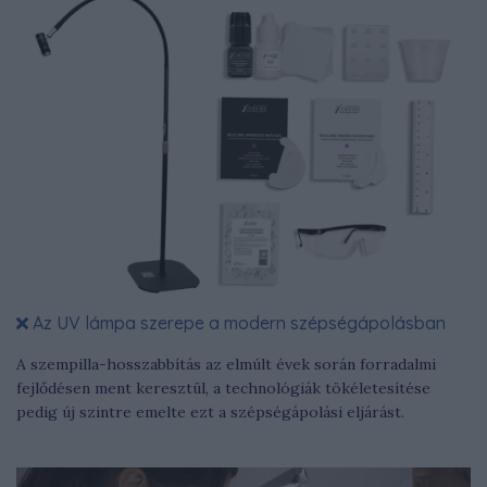
Az UV lámpa szerepe a modern szépségápolásban
A szempilla-hosszabbítás az elmúlt évek során forradalmi
fejlődésen ment keresztül, a technológiák tökéletesítése
pedig új szintre emelte ezt a szépségápolási eljárást.