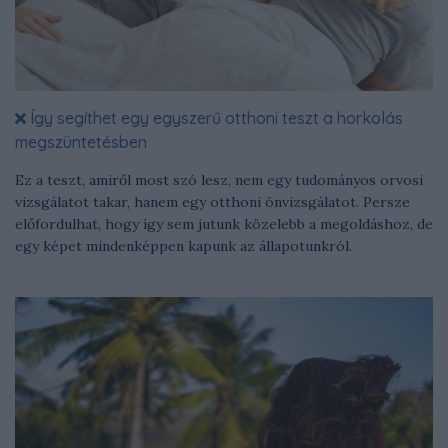
Így segíthet egy egyszerű otthoni teszt a horkolás
megszüntetésben
Ez a teszt, amiről most szó lesz, nem egy tudományos orvosi
vizsgálatot takar, hanem egy otthoni önvizsgálatot. Persze
előfordulhat, hogy így sem jutunk közelebb a megoldáshoz, de
egy képet mindenképpen kapunk az állapotunkról.