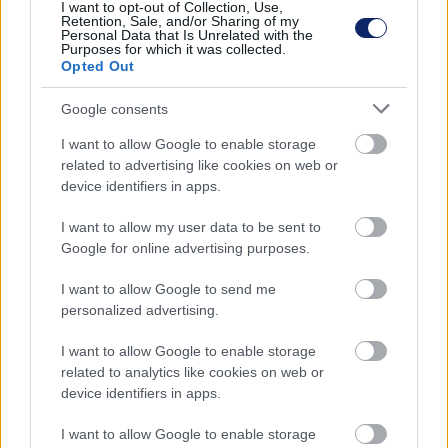
I want to opt-out of Collection, Use,
Retention, Sale, and/or Sharing of my
Personal Data that Is Unrelated with the
Purposes for which it was collected.
Opted Out
Mit tudnak az igazán modern sütők?
Google consents
Aki szeret a konyhában tenni-venni, az bizonyára egyetért
azzal az állítással, miszerint a minőségi alapanyagok a
I want to allow Google to enable storage
legfontosabbak egy finom étek elkészítésekor. Ám ugyanilyen
related to advertising like cookies on web or
lényeges az is, milyen eszközökkel dolgozunk.
device identifiers in apps.
I want to allow my user data to be sent to
Google for online advertising purposes.
I want to allow Google to send me
personalized advertising.
I want to allow Google to enable storage
related to analytics like cookies on web or
device identifiers in apps.
I want to allow Google to enable storage