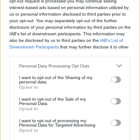
Milyen lehetőség adott a múlt titkainak feltárására?
opt-out request is processed you may continue seeing
interest-based ads based on personal information utilized by
Az épített örökség megőrzése és megértése a múlt iránti
us or personal information disclosed to third parties prior to
tisztelet kifejezése, és lehetőség arra, hogy új
your opt-out. You may separately opt-out of the further
összefüggéseket állítsunk fel történelmünkről. Az
disclosure of your personal information by third parties on the
évszázadokkal ezelőtt felhúzott épületek rejtett kincsei
IAB’s list of downstream participants. This information may
gyakran a modern technológiák segítségével tárhatók fel,
also be disclosed by us to third parties on the
IAB’s List of
amelyek az archeológusok, építészek és mérnökök munkáját
Downstream Participants
that may further disclose it to other
is nagyban megkönnyítik.
third parties.
Please note that this website/app uses one or more Google
Personal Data Processing Opt Outs
services and may gather and store information including but
not limited to your visit or usage behaviour. You may click to
I want to opt-out of the Sharing of my
personal data.
grant or deny consent to Google and its third-party tags to
Opted In
use your data for below specified purposes in below Google
consent section.
I want to opt-out of the Sale of my
Personal Data.
Opted In
I want to opt-out of processing my
Personal Data for Targeted Advertising.
Opted In