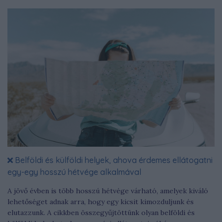
Belföldi és külföldi helyek, ahova érdemes ellátogatni
egy-egy hosszú hétvége alkalmával
A jövő évben is több hosszú hétvége várható, amelyek kiváló
lehetőséget adnak arra, hogy egy kicsit kimozduljunk és
elutazzunk. A cikkben összegyűjtöttünk olyan belföldi és