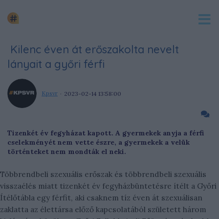
Kilenc éven át erőszakolta nevelt
lányait a győri férfi
Kpsvr
2023-02-14 13:58:00
Tizenkét év fegyházat kapott. A gyermekek anyja a férfi
cselekményét nem vette észre, a gyermekek a velük
történteket nem mondták el neki.
Többrendbeli szexuális erőszak és többrendbeli szexuális
visszaélés miatt tizenkét év fegyházbüntetésre ítélt a Győri
Ítélőtábla egy férfit, aki csaknem tíz éven át szexuálisan
zaklatta az élettársa előző kapcsolatából született három