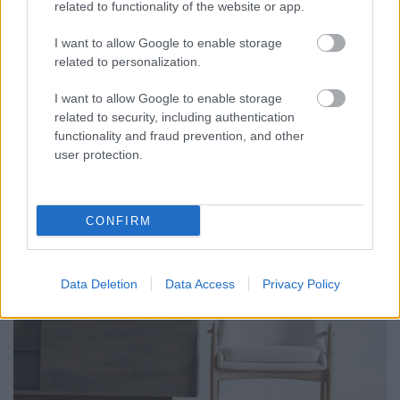
related to functionality of the website or app.
I want to allow Google to enable storage
related to personalization.
Megéri csúszásgátlós zoknit viselni sportolás közben?
I want to allow Google to enable storage
Aki sportolni szeretne, célszerű ügyelnie arra, hogy milyen
related to security, including authentication
felszerelésekben teszi ezt - erről a szakmai hírekben is sokat
functionality and fraud prevention, and other
olvashatunk.
user protection.
CONFIRM
Data Deletion
Data Access
Privacy Policy