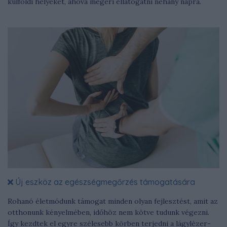
külföldi helyeket, ahova megéri ellátogatni néhány napra.
Új eszköz az egészségmegőrzés támogatására
Rohanó életmódunk támogat minden olyan fejlesztést, amit az
otthonunk kényelmében, időhöz nem kötve tudunk végezni.
Így kezdtek el egyre szélesebb körben terjedni a lágylézer-