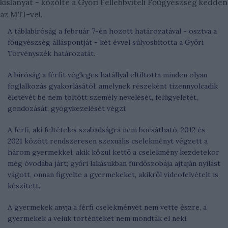
kislányát - közölte a Győri Fellebbviteli Főügyészség kedden
az MTI-vel.
A táblabíróság a február 7-én hozott határozatával - osztva a
főügyészség álláspontját - két évvel súlyosbította a Győri
Törvényszék határozatát.
A bíróság a férfit végleges hatállyal eltiltotta minden olyan
foglalkozás gyakorlásától, amelynek részeként tizennyolcadik
életévét be nem töltött személy nevelését, felügyeletét,
gondozását, gyógykezelését végzi.
A férfi, aki feltételes szabadságra nem bocsátható, 2012 és
2021 között rendszeresen szexuális cselekményt végzett a
három gyermekkel, akik közül kettő a cselekmény kezdetekor
még óvodába járt; győri lakásukban fürdőszobája ajtaján nyílást
vágott, onnan figyelte a gyermekeket, akikről videofelvételt is
készített.
A gyermekek anyja a férfi cselekményét nem vette észre, a
gyermekek a velük történteket nem mondták el neki.