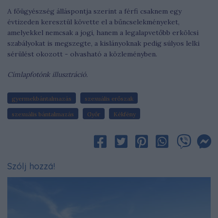
A főügyészség álláspontja szerint a férfi csaknem egy
évtizeden keresztül követte el a bűncselekményeket,
amelyekkel nemcsak a jogi, hanem a legalapvetőbb erkölcsi
szabályokat is megszegte, a kislányoknak pedig súlyos lelki
sérülést okozott - olvasható a közleményben.
Címlapfotónk illusztráció.
gyermekbántalmazás
szexuális erőszak
szexuális bántalmazás
Győr
Kékfény
Szólj hozzá!