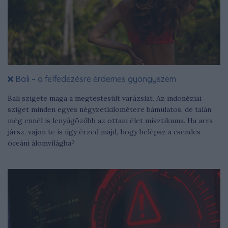
Bali – a felfedezésre érdemes gyöngyszem
Bali szigete maga a megtestesült varázslat. Az indonéziai
sziget minden egyes négyzetkilométere bámulatos, de talán
még ennél is lenyűgözőbb az ottani élet misztikuma. Ha arra
jársz, vajon te is úgy érzed majd, hogy belépsz a csendes-
óceáni álomvilágba?