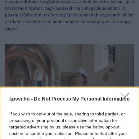
A szemöldökünk meghatározza az arcunk keretét, és bár apró
részletnek tűnhet, nagy hatással van a megjelenésünkre. A
piacon elérhető új technológiák és termékek segítenek elérni
a tökéletes színhatást, amire minden szépségápolási rajongó
vágyik.
kpsvr.hu -
Do Not Process My Personal Information
If you wish to opt-out of the sale, sharing to third parties, or
processing of your personal or sensitive information for
targeted advertising by us, please use the below opt-out
section to confirm your selection. Please note that after your