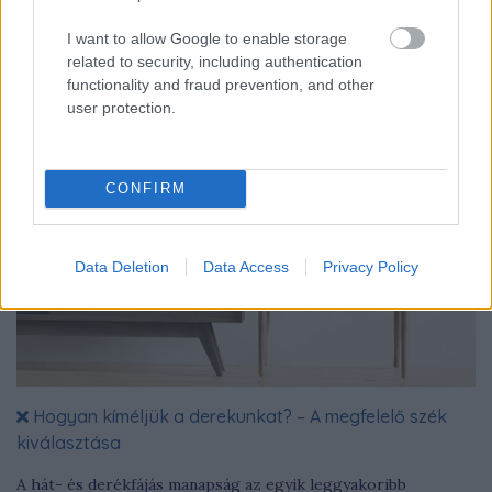
felszerelésekben teszi ezt - erről a szakmai hírekben is sokat
olvashatunk.
I want to allow Google to enable storage
related to security, including authentication
functionality and fraud prevention, and other
user protection.
CONFIRM
Data Deletion
Data Access
Privacy Policy
Hogyan kíméljük a derekunkat? – A megfelelő szék
kiválasztása
A hát- és derékfájás manapság az egyik leggyakoribb