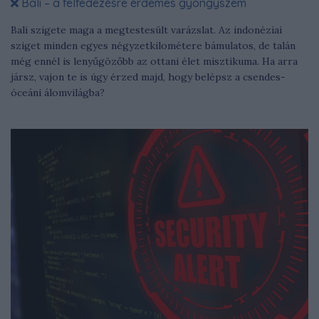
Bali – a felfedezésre érdemes gyöngyszem
Bali szigete maga a megtestesült varázslat. Az indonéziai
sziget minden egyes négyzetkilométere bámulatos, de talán
még ennél is lenyűgözőbb az ottani élet misztikuma. Ha arra
jársz, vajon te is úgy érzed majd, hogy belépsz a csendes-
óceáni álomvilágba?