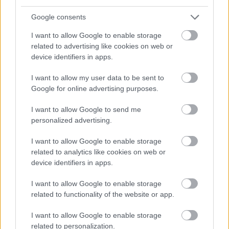
legfontosabbak egy finom étek elkészítésekor. Ám ugyanilyen
lényeges az is, milyen eszközökkel dolgozunk.
Google consents
I want to allow Google to enable storage
related to advertising like cookies on web or
device identifiers in apps.
I want to allow my user data to be sent to
Google for online advertising purposes.
I want to allow Google to send me
personalized advertising.
I want to allow Google to enable storage
related to analytics like cookies on web or
device identifiers in apps.
I want to allow Google to enable storage
related to functionality of the website or app.
Megéri csúszásgátlós zoknit viselni sportolás közben?
I want to allow Google to enable storage
Aki sportolni szeretne, célszerű ügyelnie arra, hogy milyen
related to personalization.