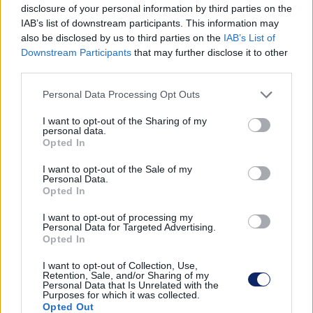
disclosure of your personal information by third parties on the
is nagyban megkönnyítik.
IAB’s list of downstream participants. This information may
also be disclosed by us to third parties on the
IAB’s List of
Downstream Participants
that may further disclose it to other
third parties.
Please note that this website/app uses one or more Google
Personal Data Processing Opt Outs
services and may gather and store information including but
not limited to your visit or usage behaviour. You may click to
I want to opt-out of the Sharing of my
personal data.
grant or deny consent to Google and its third-party tags to
Opted In
use your data for below specified purposes in below Google
consent section.
I want to opt-out of the Sale of my
Personal Data.
Opted In
I want to opt-out of processing my
Personal Data for Targeted Advertising.
Opted In
Mit tudnak az igazán modern sütők?
I want to opt-out of Collection, Use,
Retention, Sale, and/or Sharing of my
Personal Data that Is Unrelated with the
Aki szeret a konyhában tenni-venni, az bizonyára egyetért
Purposes for which it was collected.
azzal az állítással, miszerint a minőségi alapanyagok a
Opted Out