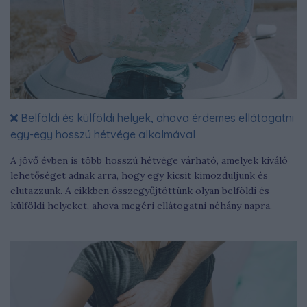
Belföldi és külföldi helyek, ahova érdemes ellátogatni
egy-egy hosszú hétvége alkalmával
A jövő évben is több hosszú hétvége várható, amelyek kiváló
lehetőséget adnak arra, hogy egy kicsit kimozduljunk és
elutazzunk. A cikkben összegyűjtöttünk olyan belföldi és
külföldi helyeket, ahova megéri ellátogatni néhány napra.