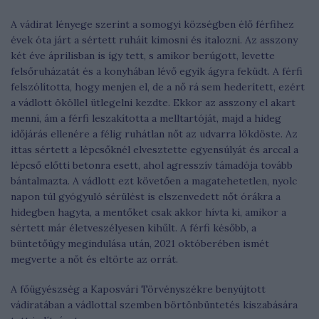
A vádirat lényege szerint a somogyi községben élő férfihez
évek óta járt a sértett ruháit kimosni és italozni. Az asszony
két éve áprilisban is így tett, s amikor berúgott, levette
felsőruházatát és a konyhában lévő egyik ágyra feküdt. A férfi
felszólította, hogy menjen el, de a nő rá sem hederített, ezért
a vádlott ököllel ütlegelni kezdte. Ekkor az asszony el akart
menni, ám a férfi leszakította a melltartóját, majd a hideg
időjárás ellenére a félig ruhátlan nőt az udvarra lökdöste. Az
ittas sértett a lépcsőknél elvesztette egyensúlyát és arccal a
lépcső előtti betonra esett, ahol agresszív támadója tovább
bántalmazta. A vádlott ezt követően a magatehetetlen, nyolc
napon túl gyógyuló sérülést is elszenvedett nőt órákra a
hidegben hagyta, a mentőket csak akkor hívta ki, amikor a
sértett már életveszélyesen kihűlt. A férfi később, a
büntetőügy megindulása után, 2021 októberében ismét
megverte a nőt és eltörte az orrát.
A főügyészség a Kaposvári Törvényszékre benyújtott
vádiratában a vádlottal szemben börtönbüntetés kiszabására