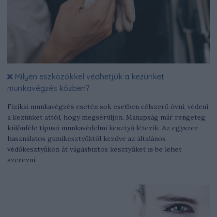
Milyen eszközökkel védhetjük a kezünket
munkavégzés közben?
Fizikai munkavégzés esetén sok esetben célszerű óvni, védeni
a kezünket attól, hogy megsérüljön. Manapság már rengeteg
különféle típusú munkavédelmi kesztyű létezik. Az egyszer
használatos gumikesztyűktől kezdve az általános
védőkesztyűkön át vágásbiztos kesztyűket is be lehet
szerezni.