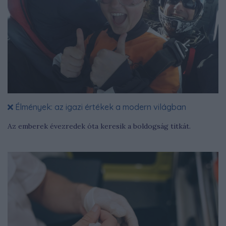
Élmények: az igazi értékek a modern világban
Az emberek évezredek óta keresik a boldogság titkát.