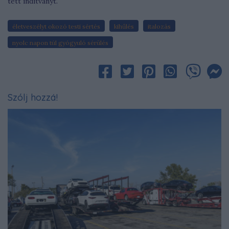
tett indítványt.
életveszélyt okozó testi sértés
kihűlés
italozás
nyolc napon túl gyógyuló sérülés
Szólj hozzá!