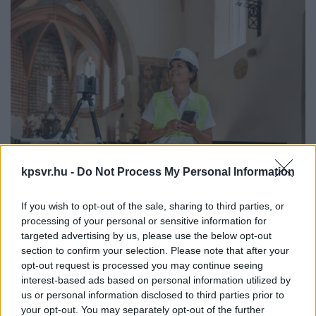
kpsvr.hu -
Do Not Process My Personal Information
If you wish to opt-out of the sale, sharing to third parties, or
Milyen lehetőség adott a múlt titkainak feltárására?
processing of your personal or sensitive information for
targeted advertising by us, please use the below opt-out
Az épített örökség megőrzése és megértése a múlt iránti
section to confirm your selection. Please note that after your
tisztelet kifejezése, és lehetőség arra, hogy új
opt-out request is processed you may continue seeing
összefüggéseket állítsunk fel történelmünkről. Az
interest-based ads based on personal information utilized by
évszázadokkal ezelőtt felhúzott épületek rejtett kincsei
us or personal information disclosed to third parties prior to
gyakran a modern technológiák segítségével tárhatók fel,
your opt-out. You may separately opt-out of the further
amelyek az archeológusok, építészek és mérnökök munkáját