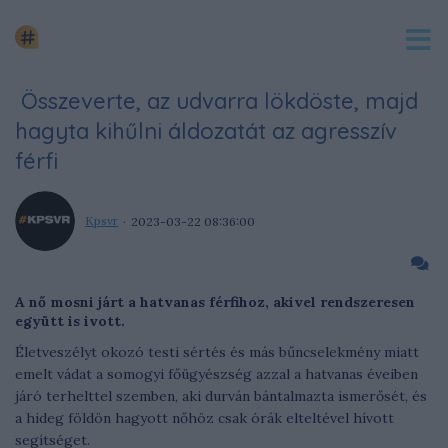
Összeverte, az udvarra lökdöste, majd
hagyta kihűlni áldozatát az agresszív
férfi
Kpsvr
2023-03-22 08:36:00
A nő mosni járt a hatvanas férfihoz, akivel rendszeresen
együtt is ivott.
Életveszélyt okozó testi sértés és más bűncselekmény miatt
emelt vádat a somogyi főügyészség azzal a hatvanas éveiben
járó terhelttel szemben, aki durván bántalmazta ismerősét, és
a hideg földön hagyott nőhöz csak órák elteltével hívott
segítséget.