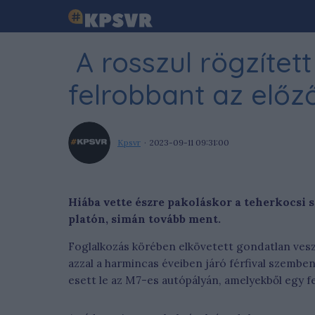
A rosszul rögzített
felrobbant az előz
Kpsvr
2023-09-11 09:31:00
Hiába vette észre pakoláskor a teherkocsi 
platón, simán tovább ment.
Foglalkozás körében elkövetett gondatlan vesz
azzal a harmincas éveiben járó férfival szembe
esett le az M7-es autópályán, amelyekből egy f