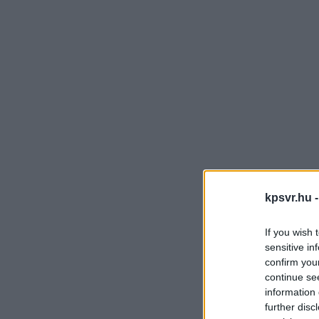
kpsvr.hu 
If you wish 
sensitive in
confirm you
continue se
information 
further disc