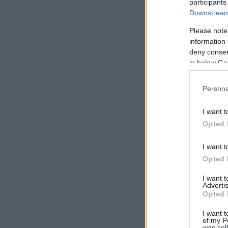
participants
Downstream 
Please note
information 
deny consent
in below Go
Persona
I want t
Opted 
I want t
Opted 
I want 
Advertis
Opted 
I want t
of my P
was col