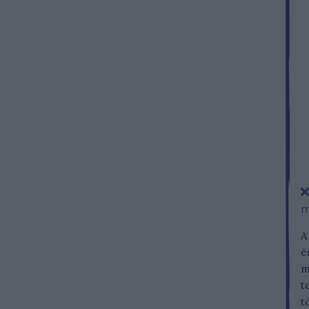
m
A
é
m
t
t