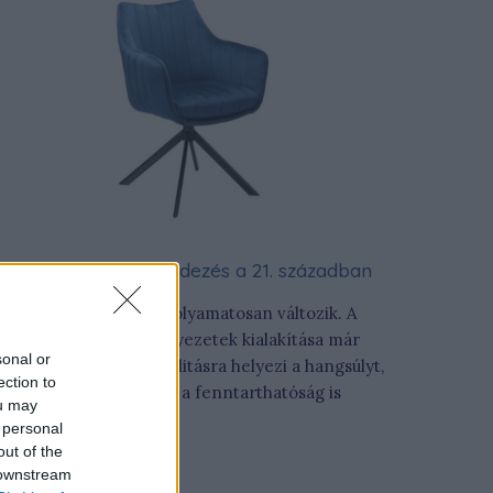
Modern irodaberendezés a 21. században
z irodabútorok világa folyamatosan változik. A
ai modern irodai környezetek kialakítása már
sonal or
em csupán a funkcionalitásra helyezi a hangsúlyt,
ection to
anem az esztétikum és a fenntarthatóság is
ou may
lőtérbe kerül.
 personal
out of the
 downstream