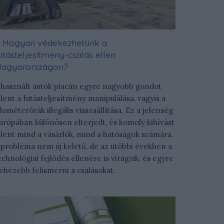
Hogyan védekezhetünk a
utásteljesítmény-csalás ellen
agyarországon?
 használt autók piacán egyre nagyobb gondot
elent a futásteljesítmény manipulálása, vagyis a
ilométerórák illegális visszaállítása. Ez a jelenség
urópában különösen elterjedt, és komoly kihívást
elent mind a vásárlók, mind a hatóságok számára.
 probléma nem új keletű, de az utóbbi években a
echnológiai fejlődés ellenére is virágzik, és egyre
ehezebb felismerni a csalásokat.