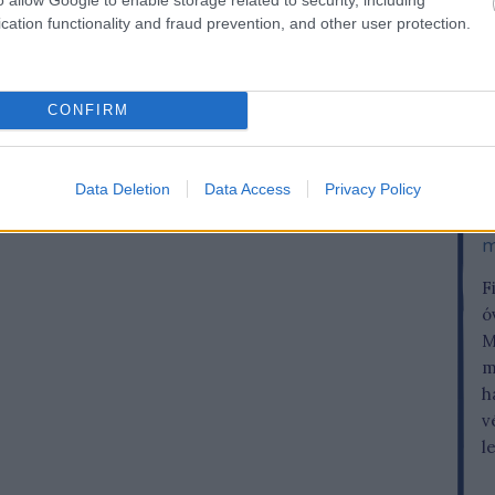
cation functionality and fraud prevention, and other user protection.
CONFIRM
Data Deletion
Data Access
Privacy Policy
m
F
ó
M
m
h
v
l