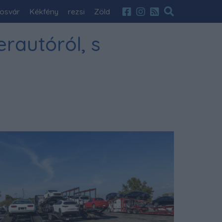
osvár
Kékfény
rezsi
Zöld
erautóról, s