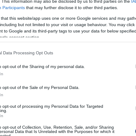
. This information may also be disclosed by us to third parties on the
IA
Participants
that may further disclose it to other third parties.
 that this website/app uses one or more Google services and may gath
including but not limited to your visit or usage behaviour. You may click 
 to Google and its third-party tags to use your data for below specifi
ogle consent section.
l Data Processing Opt Outs
o opt-out of the Sharing of my personal data.
In
t
o opt-out of the Sale of my Personal Data.
In
A
k
to opt-out of processing my Personal Data for Targeted
v
ing.
In
o opt-out of Collection, Use, Retention, Sale, and/or Sharing
ersonal Data that Is Unrelated with the Purposes for which it
lected.