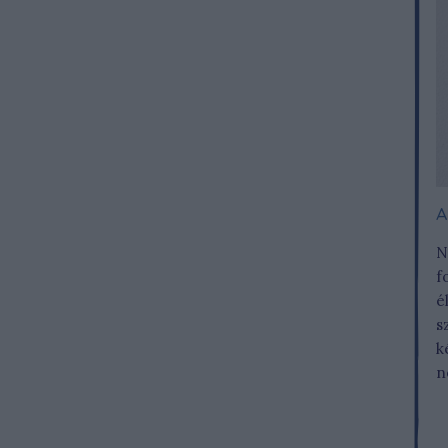
A
N
f
é
s
k
n