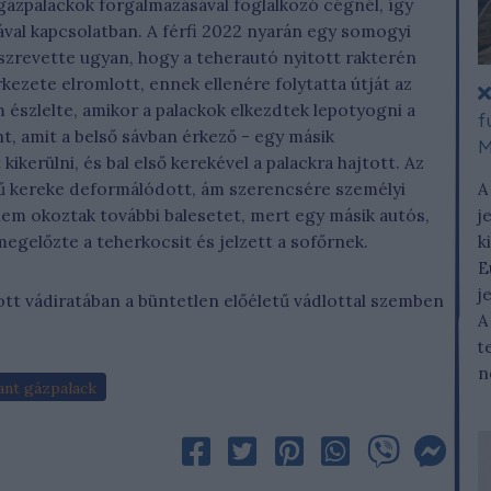
 gázpalackok forgalmazásával foglalkozó cégnél, így
sával kapcsolatban. A férfi 2022 nyarán egy somogyi
észrevette ugyan, hogy a teherautó nyitott rakterén
kezete elromlott, ennek ellenére folytatta útját az
 észlelte, amikor a palackok elkezdtek lepotyogni a
f
nt, amit a belső sávban érkező - egy másik
M
kerülni, és bal első kerekével a palackra hajtott. Az
rmű kereke deformálódott, ám szerencsére személyi
A
nem okoztak további balesetet, mert egy másik autós,
j
 megelőzte a teherkocsit és jelzett a sofőrnek.
k
E
j
ott vádiratában a büntetlen előéletű vádlottal szemben
A
t
n
ant gázpalack