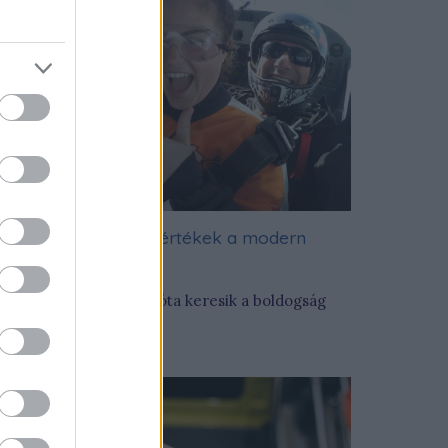
Élmények: az igazi értékek a modern
ilágban
z emberek évezredek óta keresik a boldogság
tkát.