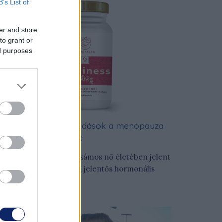
B’s List of
er and store
to grant or
ed purposes
Természetes megoldások a menopauza
üneteinek kezelésére
 menopauza időszaka számos nő életében jelent
ihívást, köszönhetően a jelentős hormonális
áltozásoknak.