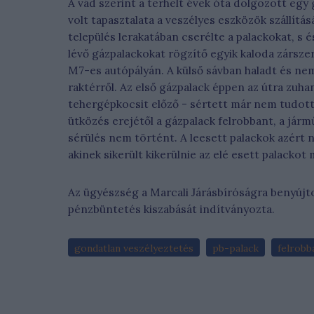
A vád szerint a terhelt évek óta dolgozott egy
volt tapasztalata a veszélyes eszközök szállítá
település lerakatában cserélte a palackokat, s 
lévő gázpalackokat rögzítő egyik kaloda zárszer
M7-es autópályán. A külső sávban haladt és nem
raktérről. Az első gázpalack éppen az útra zuha
tehergépkocsit előző - sértett már nem tudott ki
ütközés erejétől a gázpalack felrobbant, a já
sérülés nem történt. A leesett palackok azért 
akinek sikerült kikerülnie az elé esett palackot
Az ügyészség a Marcali Járásbíróságra benyújt
pénzbüntetés kiszabását indítványozta.
gondatlan veszélyeztetés
pb-palack
felrobb