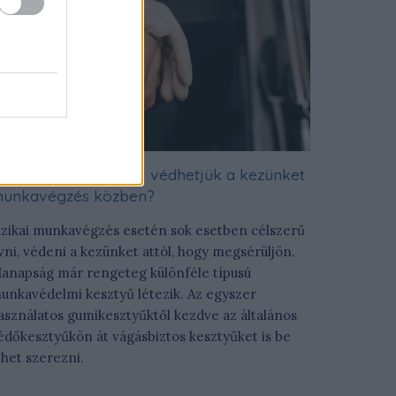
Milyen eszközökkel védhetjük a kezünket
unkavégzés közben?
izikai munkavégzés esetén sok esetben célszerű
vni, védeni a kezünket attól, hogy megsérüljön.
anapság már rengeteg különféle típusú
unkavédelmi kesztyű létezik. Az egyszer
asználatos gumikesztyűktől kezdve az általános
édőkesztyűkön át vágásbiztos kesztyűket is be
ehet szerezni.