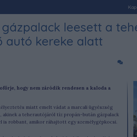
Kap
 gázpalack leesett a teh
ő autó kereke alatt
sofőrje, hogy nem záródik rendesen a kaloda a
élyeztetés miatt emelt vádat a marcali ügyészség
n, akinek a teherautójáról tíz propán-bután gázpalack
el is robbant, amikor ráhajtott egy személygépkocsi.