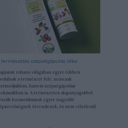
 természetes szépségápolás titka
apjaink rohanó világában egyre többen
ordulnak a természet felé, nemcsak
letmódjukban, hanem szépségápolási
zokásaikban is. A természetes alapanyagokból
észült kozmetikumok egyre nagyobb
épszerűségnek örvendenek, és nem véletlenül.