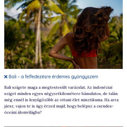
Bali – a felfedezésre érdemes gyöngyszem
Bali szigete maga a megtestesült varázslat. Az indonéziai
sziget minden egyes négyzetkilométere bámulatos, de talán
még ennél is lenyűgözőbb az ottani élet misztikuma. Ha arra
jársz, vajon te is úgy érzed majd, hogy belépsz a csendes-
óceáni álomvilágba?