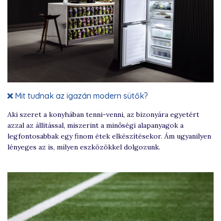
Mit tudnak az igazán modern sütők?
Aki szeret a konyhában tenni-venni, az bizonyára egyetért
azzal az állítással, miszerint a minőségi alapanyagok a
legfontosabbak egy finom étek elkészítésekor. Ám ugyanilyen
lényeges az is, milyen eszközökkel dolgozunk.