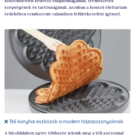
köszönhetően kedvező tulajdonságainak, természetes
szépségének és tartósságának, azonban a hosszú élettartam
érdekében rendszerint valamilyen felületkezelést igényel.
Téli konyhai eszközök a modern háziasszonyoknak
A híroldalakon egyre többször jelenik meg a téli szezonnal