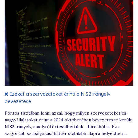
Ezeket a szervezeteket érinti a NIS2 irányelv
bevezetése
Fontos tisztában lenni azzal, hogy milyen szervezeteket és
nagyvállalatokat érint a 2024 októberében bevezetésre került
NIS2 irányelv, amelyről értesülhettünk a hírekből is. Ez a
szigorúbb szabályozási háttér stabilabb alapra helyezheti a