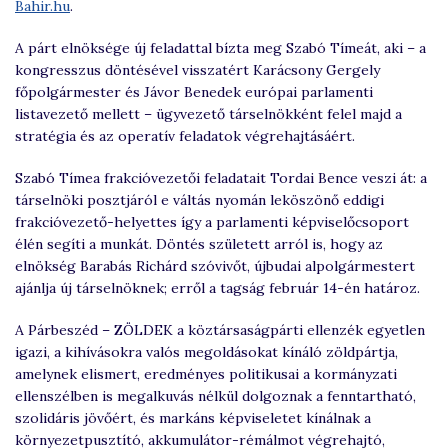
Bahir.hu
.
A párt elnöksége új feladattal bízta meg
Szabó Tímeát
, aki – a
kongresszus döntésével visszatért
Karácsony Gergely
főpolgármester és
Jávor Benedek
európai parlamenti
listavezető mellett – ügyvezető társelnökként felel majd a
stratégia és az operatív feladatok végrehajtásáért.
Szabó Tímea frakcióvezetői feladatait
Tordai Bence
veszi át: a
társelnöki posztjáról e váltás nyomán leköszönő eddigi
frakcióvezető-helyettes így a parlamenti képviselőcsoport
élén segíti a munkát. Döntés született arról is, hogy az
elnökség
Barabás Richárd
szóvivőt, újbudai alpolgármestert
ajánlja új társelnöknek; erről a tagság február 14-én határoz.
A Párbeszéd – ZÖLDEK a köztársaságpárti ellenzék egyetlen
igazi, a kihívásokra valós megoldásokat kínáló zöldpártja,
amelynek elismert, eredményes politikusai a kormányzati
ellenszélben is megalkuvás nélkül dolgoznak a fenntartható,
szolidáris jövőért, és markáns képviseletet kínálnak a
környezetpusztító, akkumulátor-rémálmot végrehajtó,