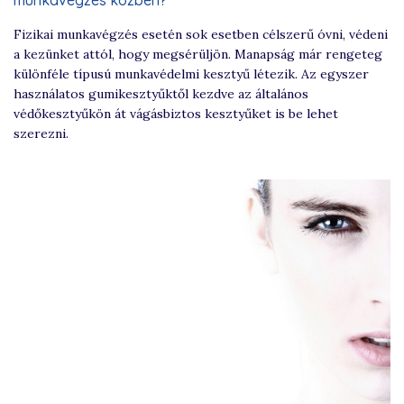
munkavégzés közben?
Fizikai munkavégzés esetén sok esetben célszerű óvni, védeni
a kezünket attól, hogy megsérüljön. Manapság már rengeteg
különféle típusú munkavédelmi kesztyű létezik. Az egyszer
használatos gumikesztyűktől kezdve az általános
védőkesztyűkön át vágásbiztos kesztyűket is be lehet
szerezni.