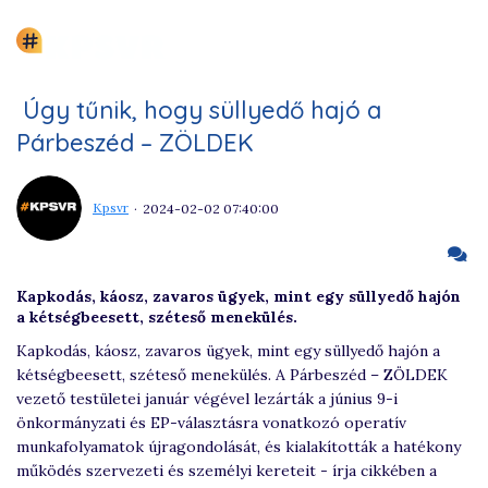
Úgy tűnik, hogy süllyedő hajó a
Párbeszéd – ZÖLDEK
Kpsvr
2024-02-02 07:40:00
Kapkodás, káosz, zavaros ügyek, mint egy süllyedő hajón
a kétségbeesett, széteső menekülés.
Kapkodás, káosz, zavaros ügyek, mint egy süllyedő hajón a
kétségbeesett, széteső menekülés. A Párbeszéd – ZÖLDEK
vezető testületei január végével lezárták a június 9-i
önkormányzati és EP-választásra vonatkozó operatív
munkafolyamatok újragondolását, és kialakították a hatékony
működés szervezeti és személyi kereteit - írja cikkében a