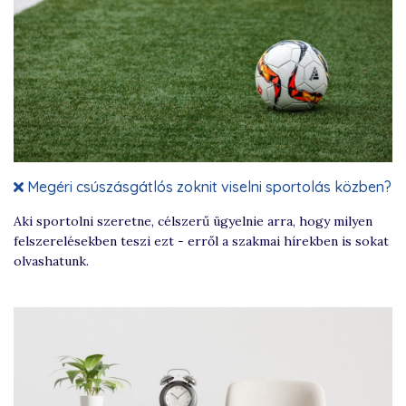
Megéri csúszásgátlós zoknit viselni sportolás közben?
Aki sportolni szeretne, célszerű ügyelnie arra, hogy milyen
felszerelésekben teszi ezt - erről a szakmai hírekben is sokat
olvashatunk.