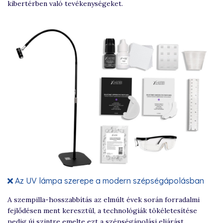
kibertérben való tevékenységeket.
Az UV lámpa szerepe a modern szépségápolásban
A szempilla-hosszabbítás az elmúlt évek során forradalmi
fejlődésen ment keresztül, a technológiák tökéletesítése
pedig új szintre emelte ezt a szépségápolási eljárást.