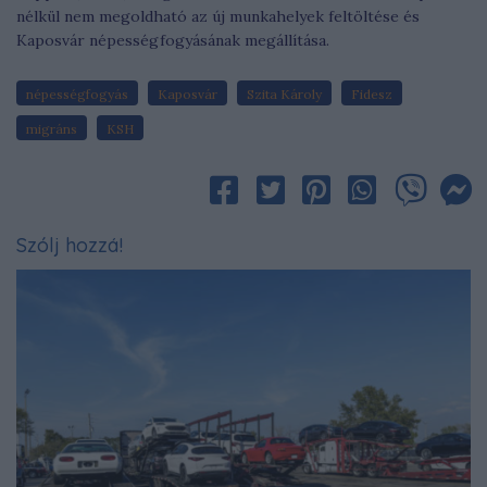
nélkül nem megoldható az új munkahelyek feltöltése és
Kaposvár népességfogyásának megállítása.
népességfogyás
Kaposvár
Szita Károly
Fidesz
migráns
KSH
Szólj hozzá!