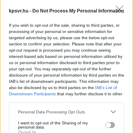
kpsvr.hu -
Do Not Process My Personal Information
If you wish to opt-out of the sale, sharing to third parties, or
processing of your personal or sensitive information for
targeted advertising by us, please use the below opt-out
section to confirm your selection. Please note that after your
opt-out request is processed you may continue seeing
interest-based ads based on personal information utilized by
us or personal information disclosed to third parties prior to
your opt-out. You may separately opt-out of the further
disclosure of your personal information by third parties on the
IAB’s list of downstream participants. This information may
also be disclosed by us to third parties on the
IAB’s List of
Downstream Participants
that may further disclose it to other
Milyen lehetőség adott a múlt titkainak feltárására?
third parties.
Az épített örökség megőrzése és megértése a múlt iránti
Please note that this website/app uses one or more Google
Personal Data Processing Opt Outs
tisztelet kifejezése, és lehetőség arra, hogy új
services and may gather and store information including but
összefüggéseket állítsunk fel történelmünkről. Az
not limited to your visit or usage behaviour. You may click to
I want to opt-out of the Sharing of my
personal data.
grant or deny consent to Google and its third-party tags to
évszázadokkal ezelőtt felhúzott épületek rejtett kincsei
Opted In