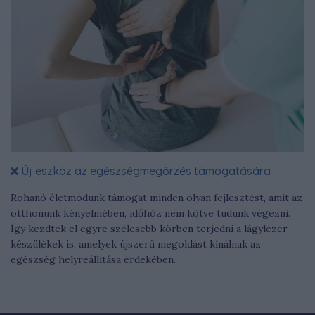
Új eszköz az egészségmegőrzés támogatására
Rohanó életmódunk támogat minden olyan fejlesztést, amit az
otthonunk kényelmében, időhöz nem kötve tudunk végezni.
Így kezdtek el egyre szélesebb körben terjedni a lágylézer-
készülékek is, amelyek újszerű megoldást kínálnak az
egészség helyreállítása érdekében.