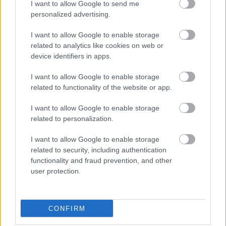
Aki szeret a konyhában tenni-venni, az bizonyára egyetért
I want to allow Google to send me
azzal az állítással, miszerint a minőségi alapanyagok a
personalized advertising.
legfontosabbak egy finom étek elkészítésekor. Ám ugyanilyen
lényeges az is, milyen eszközökkel dolgozunk.
I want to allow Google to enable storage
related to analytics like cookies on web or
device identifiers in apps.
I want to allow Google to enable storage
related to functionality of the website or app.
I want to allow Google to enable storage
related to personalization.
I want to allow Google to enable storage
related to security, including authentication
functionality and fraud prevention, and other
user protection.
CONFIRM
Megéri csúszásgátlós zoknit viselni sportolás közben?