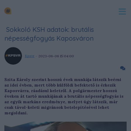
Sokkoló KSH adatok: brutális
népességfogyás Kaposváron
Kpsvr
2023-06-06 15:04:00
Szita Károly szerint hosszú évek munkája látszik beérni
az idei évben, mert több külföldi befektető is érkezik
Kaposvárra, ráadásul keletről. A polgármester hosszú
éveken át tartó munkájának a brutális népességfogyás is
az egyik markáns eredménye, melyet úgy látszik, már
csak távol-keleti migránsok betelepítésével lehet
megoldani.