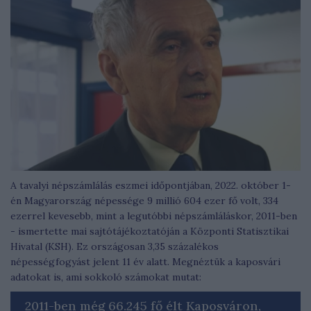
A tavalyi népszámlálás eszmei időpontjában, 2022. október 1-
én Magyarország népessége 9 millió 604 ezer fő volt, 334
ezerrel kevesebb, mint a legutóbbi népszámláláskor, 2011-ben
- ismertette mai sajtótájékoztatóján a Központi Statisztikai
Hivatal (KSH). Ez országosan 3,35 százalékos
népességfogyást jelent 11 év alatt. Megnéztük a kaposvári
adatokat is, ami sokkoló számokat mutat:
2011-ben még 66.245 fő élt Kaposváron,