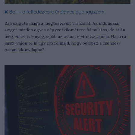
Bali – a felfedezésre érdemes gyöngyszem
Bali szigete maga a megtestesült varázslat. Az indonéziai
sziget minden egyes négyzetkilométere bámulatos, de talán
még ennél is lenyűgözőbb az ottani élet misztikuma. Ha arra
jársz, vajon te is úgy érzed majd, hogy belépsz a csendes-
óceáni álomvilágba?