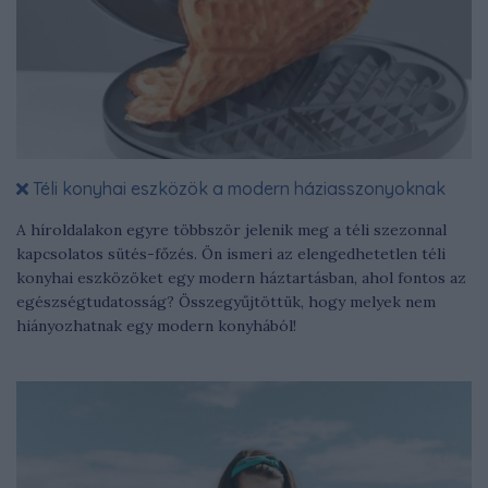
Téli konyhai eszközök a modern háziasszonyoknak
A híroldalakon egyre többször jelenik meg a téli szezonnal
kapcsolatos sütés-főzés. Ön ismeri az elengedhetetlen téli
konyhai eszközöket egy modern háztartásban, ahol fontos az
egészségtudatosság? Összegyűjtöttük, hogy melyek nem
hiányozhatnak egy modern konyhából!