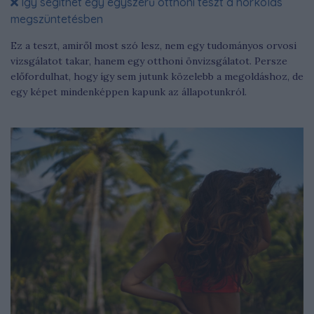
Így segíthet egy egyszerű otthoni teszt a horkolás
megszüntetésben
Ez a teszt, amiről most szó lesz, nem egy tudományos orvosi
vizsgálatot takar, hanem egy otthoni önvizsgálatot. Persze
előfordulhat, hogy így sem jutunk közelebb a megoldáshoz, de
egy képet mindenképpen kapunk az állapotunkról.