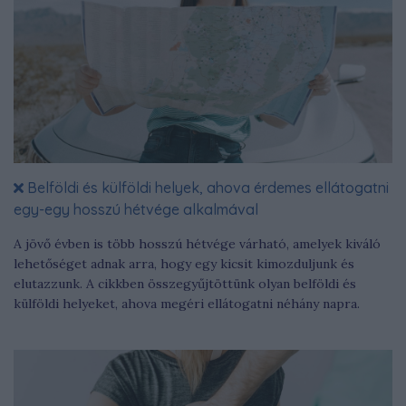
Belföldi és külföldi helyek, ahova érdemes ellátogatni
egy-egy hosszú hétvége alkalmával
A jövő évben is több hosszú hétvége várható, amelyek kiváló
lehetőséget adnak arra, hogy egy kicsit kimozduljunk és
elutazzunk. A cikkben összegyűjtöttünk olyan belföldi és
külföldi helyeket, ahova megéri ellátogatni néhány napra.