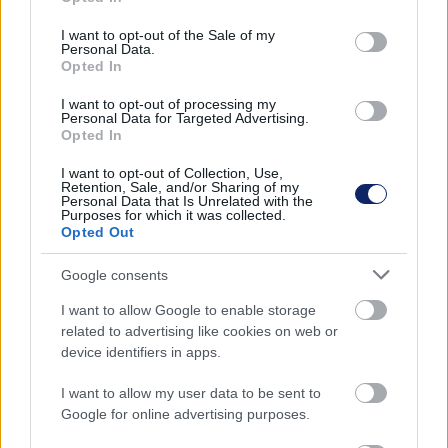
use your data for below specified purposes in below Google
gyakran a modern technológiák segítségével tárhatók fel,
consent section.
amelyek az archeológusok, építészek és mérnökök munkáját
I want to opt-out of the Sale of my
Personal Data.
is nagyban megkönnyítik.
Opted In
I want to opt-out of processing my
Personal Data for Targeted Advertising.
Opted In
I want to opt-out of Collection, Use,
Retention, Sale, and/or Sharing of my
Personal Data that Is Unrelated with the
Purposes for which it was collected.
Opted Out
Google consents
I want to allow Google to enable storage
related to advertising like cookies on web or
device identifiers in apps.
I want to allow my user data to be sent to
Mit tudnak az igazán modern sütők?
Google for online advertising purposes.