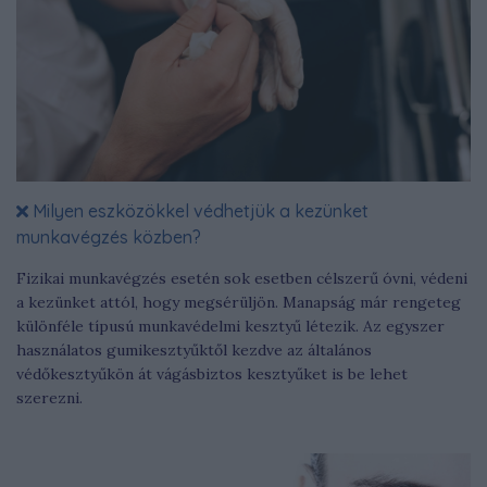
Milyen eszközökkel védhetjük a kezünket
munkavégzés közben?
Fizikai munkavégzés esetén sok esetben célszerű óvni, védeni
a kezünket attól, hogy megsérüljön. Manapság már rengeteg
különféle típusú munkavédelmi kesztyű létezik. Az egyszer
használatos gumikesztyűktől kezdve az általános
védőkesztyűkön át vágásbiztos kesztyűket is be lehet
szerezni.