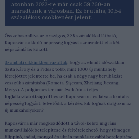
azonban 2022-re már csak 59.260-an
maradtunk a városban. Ez brutális, 10,54
százalékos csökkenést jelent.
Összehasonlítva az országos, 3,35 százalékkal látható,
Kaposvár sokkoló népességfogyást szenvedett el a két
népszámlálás között.
Szombati cikkünkben vázoltuk
, hogy az elmúlt időszakban
Szita Károly és a Fidesz több, mint 1000 új munkahely
létrejöttét jelentette be, ha csak a négy nagy beruházást
vesszük számításba (Kometa, Şişecam, Zhejiang Jiecang,
Metyx). A polgármester már évek óta a teljes
foglalkoztatottságról beszél Kaposváron, és látva a brutális
népességfogyást, felvetődik a kérdés: kik fognak dolgozni az
új munkahelyeken?
Kaposvárra már megkezdődött a távol-keleti migráns
munkavállalók betelepítése és feltételezhető, hogy tömeges
filippínó, indiai, mongol és ukrán munkás további betelepítése