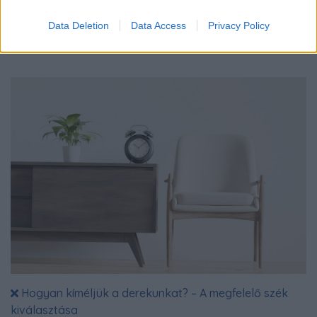
Aki sportolni szeretne, célszerű ügyelnie arra, hogy milyen
felszerelésekben teszi ezt - erről a szakmai hírekben is sokat
Data Deletion
Data Access
Privacy Policy
olvashatunk.
Hogyan kíméljük a derekunkat? – A megfelelő szék
kiválasztása