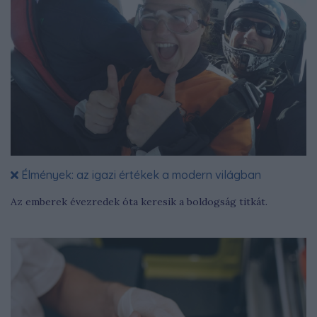
Élmények: az igazi értékek a modern világban
Az emberek évezredek óta keresik a boldogság titkát.